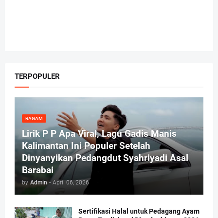
TERPOPULER
RAGAM
Lirik P P Apa Viral, Lagu Gadis Manis
Kalimantan Ini Populer Setelah
Dinyanyikan Pedangdut Syahriyadi Asal
Barabai
by
Admin
-
April 06, 2026
Sertifikasi Halal untuk Pedagang Ayam