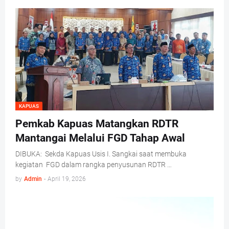
KAPUAS
Pemkab Kapuas Matangkan RDTR
Mantangai Melalui FGD Tahap Awal
DIBUKA: Sekda Kapuas Usis I. Sangkai saat membuka
kegiatan FGD dalam rangka penyusunan RDTR …
by
Admin
-
April 19, 2026