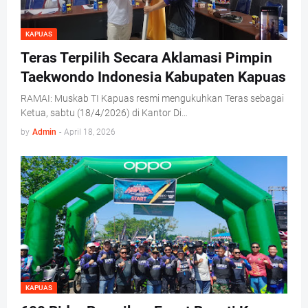
KAPUAS
Teras Terpilih Secara Aklamasi Pimpin
Taekwondo Indonesia Kabupaten Kapuas
RAMAI: Muskab TI Kapuas resmi mengukuhkan Teras sebagai
Ketua, sabtu (18/4/2026) di Kantor Di…
by
Admin
-
April 18, 2026
KAPUAS