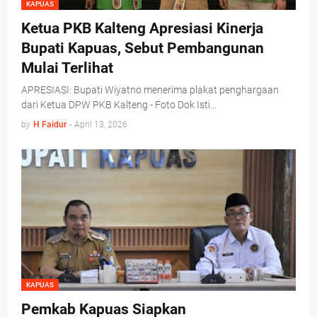
KAPUAS
Ketua PKB Kalteng Apresiasi Kinerja
Bupati Kapuas, Sebut Pembangunan
Mulai Terlihat
APRESIASI: Bupati Wiyatno menerima plakat penghargaan
dari Ketua DPW PKB Kalteng - Foto Dok Isti…
by
H Faidur
-
April 13, 2026
KAPUAS
Pemkab Kapuas Siapkan