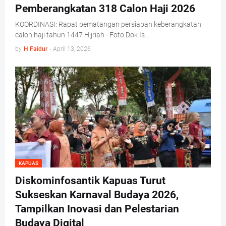
Pemberangkatan 318 Calon Haji 2026
KOORDINASI: Rapat pematangan persiapan keberangkatan
calon haji tahun 1447 Hijriah - Foto Dok Is…
by
H Faidur
-
April 13, 2026
KAPUAS
Diskominfosantik Kapuas Turut
Sukseskan Karnaval Budaya 2026,
Tampilkan Inovasi dan Pelestarian
Budaya Digital