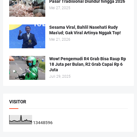
Pasar Tradisional Diundur hingga 2026
Mei 27, 2025
Sesama Viral, Bahlil Nasehati Rudy
Mas'ud; Gak Viral Artinya Nggak Top!
Mei 21, 2026
Wow! Pengemudi R4 Grab Bisa Raup Rp
18 Juta per Bulan, R2 Grab Capai Rp 6
Juta
Juli 29, 2025
VISITOR
1
3
4
4
8
5
9
6