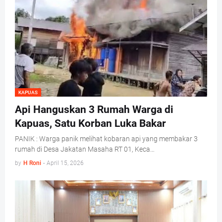
KAPUAS
Api Hanguskan 3 Rumah Warga di
Kapuas, Satu Korban Luka Bakar
PANIK : Warga panik melihat kobaran api yang membakar 3
rumah di Desa Jakatan Masaha RT 01, Keca…
by
H Roni
-
April 15, 2026