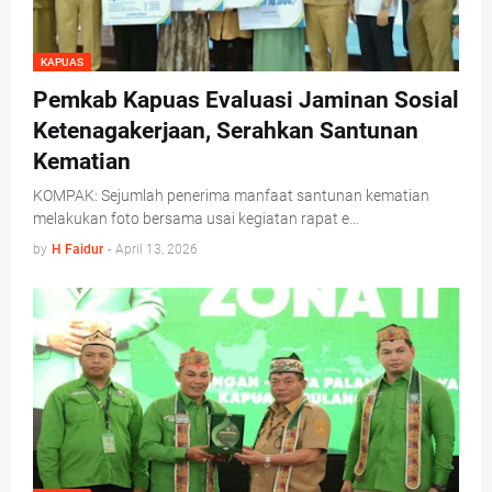
KAPUAS
Pemkab Kapuas Evaluasi Jaminan Sosial
Ketenagakerjaan, Serahkan Santunan
Kematian
KOMPAK: Sejumlah penerima manfaat santunan kematian
melakukan foto bersama usai kegiatan rapat e…
by
H Faidur
-
April 13, 2026