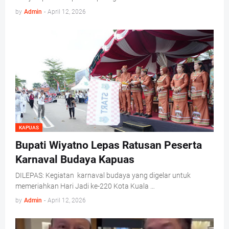
by
Admin
-
April 12, 2026
KAPUAS
Bupati Wiyatno Lepas Ratusan Peserta
Karnaval Budaya Kapuas
DILEPAS: Kegiatan karnaval budaya yang digelar untuk
memeriahkan Hari Jadi ke-220 Kota Kuala …
by
Admin
-
April 12, 2026