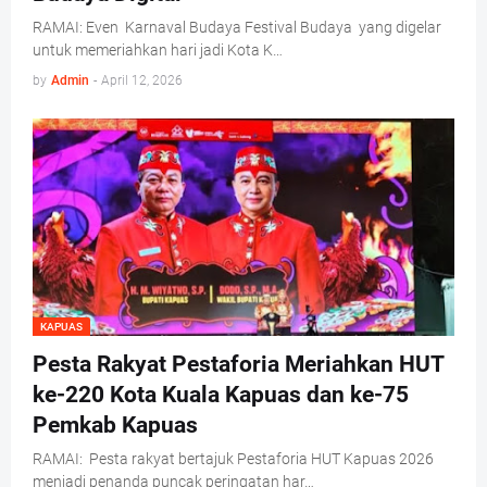
RAMAI: Even Karnaval Budaya Festival Budaya yang digelar
untuk memeriahkan hari jadi Kota K…
by
Admin
-
April 12, 2026
KAPUAS
Pesta Rakyat Pestaforia Meriahkan HUT
ke-220 Kota Kuala Kapuas dan ke-75
Pemkab Kapuas
RAMAI: Pesta rakyat bertajuk Pestaforia HUT Kapuas 2026
menjadi penanda puncak peringatan har…