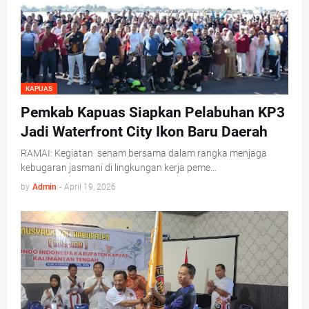
KAPUAS
Pemkab Kapuas Siapkan Pelabuhan KP3
Jadi Waterfront City Ikon Baru Daerah
RAMAI: Kegiatan senam bersama dalam rangka menjaga
kebugaran jasmani di lingkungan kerja peme…
by
Admin
-
April 19, 2026