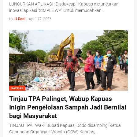
LUNCURKAN APLIKASI : Disdukcapil Kapuas meluncurkan
inovasi aplkasi “SIMPLE WA” untuk memudahkan…
by
H Roni
-
April 17, 2026
KAPUAS
Tinjau TPA Palinget, Wabup Kapuas
Inigin Pengelolaan Sampah Jadi Bernilai
bagi Masyarakat
TINJAU TPA : Wakil Bupati Kapuas, Dodo didampingi Ketua
Gabungan Organisasi Wanita (GOW) Kapuas,…