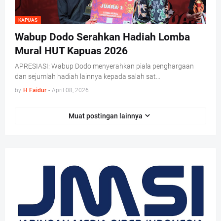
KAPUAS
Wabup Dodo Serahkan Hadiah Lomba
Mural HUT Kapuas 2026
APRESIASI: Wabup Dodo menyerahkan piala penghargaan
dan sejumlah hadiah lainnya kepada salah sat…
by
H Faidur
-
April 08, 2026
Muat postingan lainnya