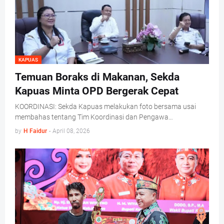
KAPUAS
Temuan Boraks di Makanan, Sekda
Kapuas Minta OPD Bergerak Cepat
KOORDINASI: Sekda Kapuas melakukan foto bersama usai
membahas tentang Tim Koordinasi dan Pengawa…
by
H Faidur
-
April 08, 2026