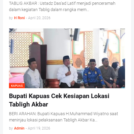
TABLIG AKBAR : Ustadz Das'ad Latif menjadi penceramah
dalam kegiatan Tablig dalam rangka mem…
by
H Roni
-
April 20, 2026
KAPUAS
Bupati Kapuas Cek Kesiapan Lokasi
Tabligh Akbar
BERI ARAHAN: Bupati Kapuas H.Muhammad Wiyatno saat
meninjau lokasi pelaksanaan Tabligh Akbar Ka…
by
Admin
-
April 19, 2026