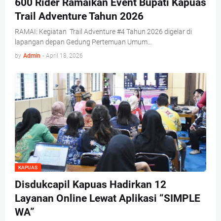
600 Rider Ramaikan Event Bupati Kapuas
Trail Adventure Tahun 2026
RAMAI: Kegiatan Trail Adventure #4 Tahun 2026 digelar di
lapangan depan Gedung Pertemuan Umum…
by
Admin
-
April 18, 2026
KAPUAS
Disdukcapil Kapuas Hadirkan 12
Layanan Online Lewat Aplikasi “SIMPLE
WA”