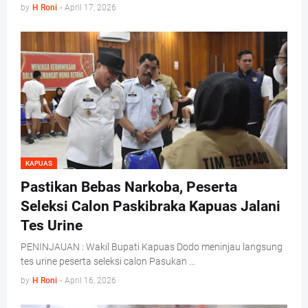
by
H Roni
-
April 17, 2026
KAPUAS
Pastikan Bebas Narkoba, Peserta
Seleksi Calon Paskibraka Kapuas Jalani
Tes Urine
PENINJAUAN : Wakil Bupati Kapuas Dodo meninjau langsung
tes urine peserta seleksi calon Pasukan …
by
H Roni
-
April 16, 2026