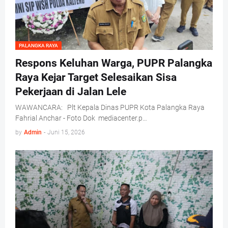
PALANGKA RAYA
Respons Keluhan Warga, PUPR Palangka
Raya Kejar Target Selesaikan Sisa
Pekerjaan di Jalan Lele
WAWANCARA: Plt Kepala Dinas PUPR Kota Palangka Raya
Fahrial Anchar - Foto Dok mediacenter.p…
by
Admin
-
Juni 15, 2026