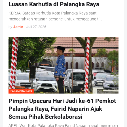
Luasan Karhutla di Palangka Raya
KERJA: Satgas Karhutla Kota Palangka Raya saat
mengerahkan ratusan personel untuk mengepung ti…
by
Admin
-
Juli 27, 2026
PALANGKA RAYA
Pimpin Upacara Hari Jadi ke-61 Pemkot
Palangka Raya, Fairid Naparin Ajak
Semua Pihak Berkolaborasi
APEL: Wali Kota Palangka Raya Fairid Naparin saat memimpin