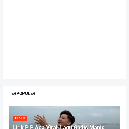
TERPOPULER
RAGAM
Lirik P P Apa Viral, Lagu Gadis Manis