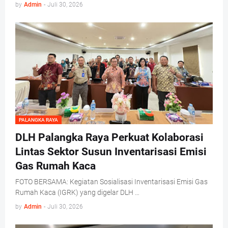
by
Admin
-
Juli 30, 2026
PALANGKA RAYA
DLH Palangka Raya Perkuat Kolaborasi
Lintas Sektor Susun Inventarisasi Emisi
Gas Rumah Kaca
FOTO BERSAMA: Kegiatan Sosialisasi Inventarisasi Emisi Gas
Rumah Kaca (IGRK) yang digelar DLH …
by
Admin
-
Juli 30, 2026