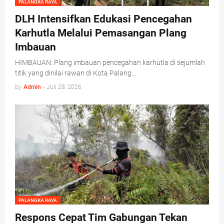
PALANGKA RAYA
DLH Intensifkan Edukasi Pencegahan
Karhutla Melalui Pemasangan Plang
Imbauan
HIMBAUAN: Plang imbauan pencegahan karhutla di sejumlah
titik yang dinilai rawan di Kota Palang…
by
Admin
-
Juli 28, 2026
PALANGKA RAYA
Respons Cepat Tim Gabungan Tekan