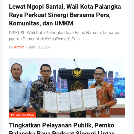
Lewat Ngopi Santai, Wali Kota Palangka
Raya Perkuat Sinergi Bersama Pers,
Komunitas, dan UMKM
DISKUSI: Wali Kota Palangka Raya Fairid Naparin, bersama
jajaran Pemerintah Kota (Pemko) Pala…
by
Admin
-
Juni 13, 2026
PALANGKA RAYA
Tingkatkan Pelayanan Publik, Pemko
Palangka Raya Perkuat Sinergi Lintas