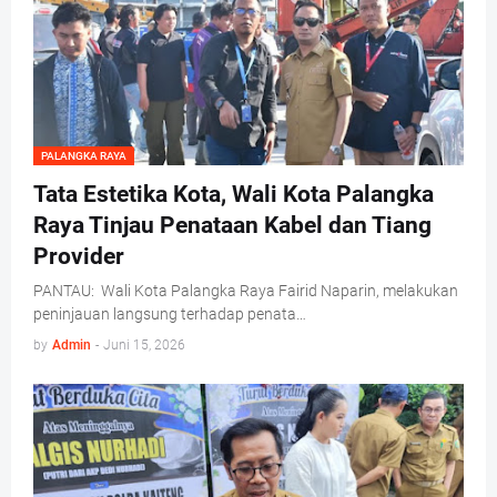
PALANGKA RAYA
Tata Estetika Kota, Wali Kota Palangka
Raya Tinjau Penataan Kabel dan Tiang
Provider
PANTAU: Wali Kota Palangka Raya Fairid Naparin, melakukan
peninjauan langsung terhadap penata…
by
Admin
-
Juni 15, 2026