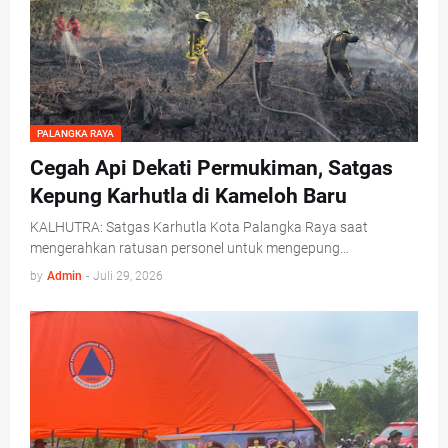
PALANGKA RAYA
Cegah Api Dekati Permukiman, Satgas
Kepung Karhutla di Kameloh Baru
KALHUTRA: Satgas Karhutla Kota Palangka Raya saat
mengerahkan ratusan personel untuk mengepung…
by
Admin
-
Juli 29, 2026