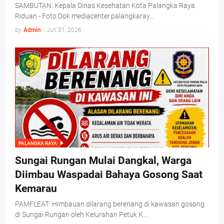
SAMBUTAN: Kepala Dinas Kesehatan Kota Palangka Raya
Riduan - Foto Dok mediacenter.palangkaray…
by
Admin
-
Juli 31, 2026
PALANGKA RAYA
Sungai Rungan Mulai Dangkal, Warga
Diimbau Waspadai Bahaya Gosong Saat
Kemarau
PAMFLEAT: Himbauan dilarang berenang di kawasan gosong
di Sungai Rungan oleh Kelurahan Petuk K…