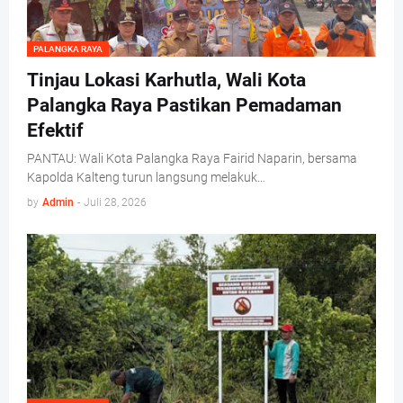
PALANGKA RAYA
Tinjau Lokasi Karhutla, Wali Kota
Palangka Raya Pastikan Pemadaman
Efektif
PANTAU: Wali Kota Palangka Raya Fairid Naparin, bersama
Kapolda Kalteng turun langsung melakuk…
by
Admin
-
Juli 28, 2026