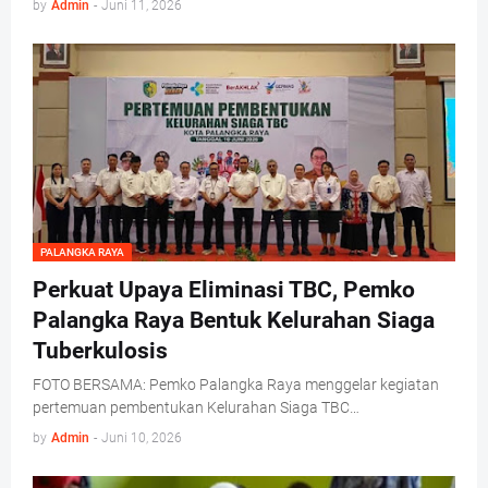
by
Admin
-
Juni 11, 2026
PALANGKA RAYA
Perkuat Upaya Eliminasi TBC, Pemko
Palangka Raya Bentuk Kelurahan Siaga
Tuberkulosis
FOTO BERSAMA: Pemko Palangka Raya menggelar kegiatan
pertemuan pembentukan Kelurahan Siaga TBC…
by
Admin
-
Juni 10, 2026