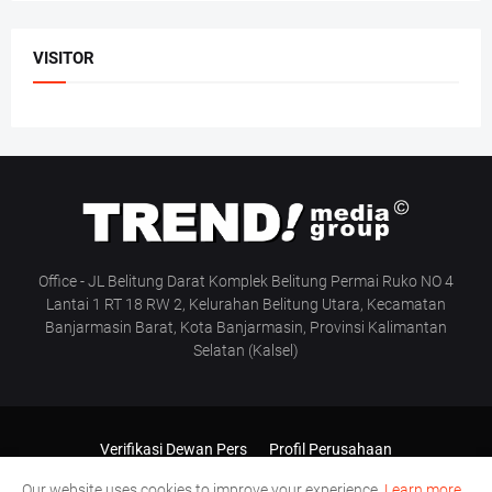
VISITOR
Office - JL Belitung Darat Komplek Belitung Permai Ruko NO 4
Lantai 1 RT 18 RW 2, Kelurahan Belitung Utara, Kecamatan
Banjarmasin Barat, Kota Banjarmasin, Provinsi Kalimantan
Selatan (Kalsel)
Verifikasi Dewan Pers
Profil Perusahaan
Pedoman Media Siber
Manajemen & Redaksi
Our website uses cookies to improve your experience.
Learn more