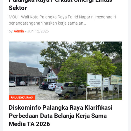
Sektor
MOU: Wali Kota Palangka Raya Fairid Naparin, menghadiri
penandatanganan naskah kerja sama an…
by
Admin
-
Juni 12, 2026
PALANGKA RAYA
Diskominfo Palangka Raya Klarifikasi
Perbedaan Data Belanja Kerja Sama
Media TA 2026