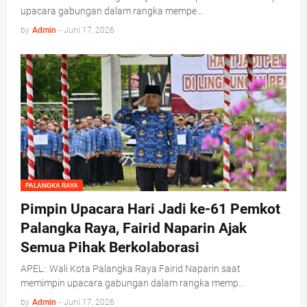
upacara gabungan dalam rangka mempe…
by
Admin
-
Juni 17, 2026
PALANGKA RAYA
Pimpin Upacara Hari Jadi ke-61 Pemkot
Palangka Raya, Fairid Naparin Ajak
Semua Pihak Berkolaborasi
APEL: Wali Kota Palangka Raya Fairid Naparin saat
memimpin upacara gabungan dalam rangka memp…
by
Admin
-
Juni 17, 2026