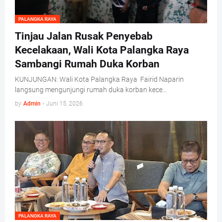
PALANGKA RAYA
Tinjau Jalan Rusak Penyebab
Kecelakaan, Wali Kota Palangka Raya
Sambangi Rumah Duka Korban
KUNJUNGAN: Wali Kota Palangka Raya Fairid Naparin
langsung mengunjungi rumah duka korban kece…
by
Admin
-
Juni 15, 2026
PALANGKA RAYA