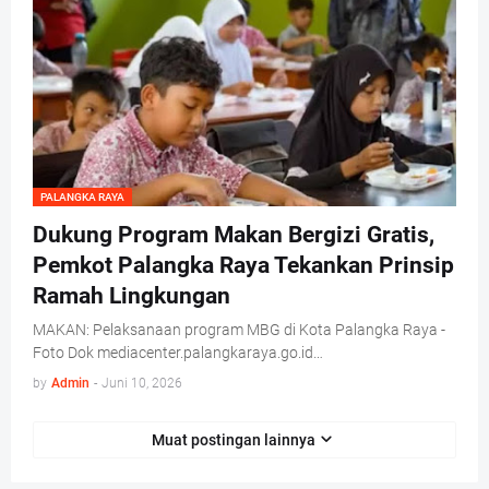
PALANGKA RAYA
Dukung Program Makan Bergizi Gratis,
Pemkot Palangka Raya Tekankan Prinsip
Ramah Lingkungan
MAKAN: Pelaksanaan program MBG di Kota Palangka Raya -
Foto Dok mediacenter.palangkaraya.go.id…
by
Admin
-
Juni 10, 2026
Muat postingan lainnya