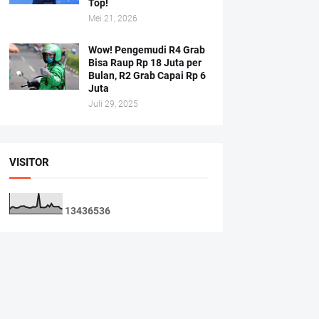
Top!
Mei 21, 2026
Wow! Pengemudi R4 Grab
Bisa Raup Rp 18 Juta per
Bulan, R2 Grab Capai Rp 6
Juta
Juli 29, 2025
VISITOR
1
3
4
3
6
5
3
6