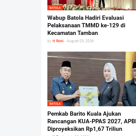
BATOLA
Wabup Batola Hadiri Evaluasi
Pelaksanaan TMMD ke-129 di
Kecamatan Tamban
by
H Roni
-
August 03, 2026
BATOLA
Pemkab Barito Kuala Ajukan
Rancangan KUA-PPAS 2027, APB
Diproyeksikan Rp1,67 Triliun