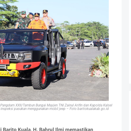
 Pangdam XXII/Tambun Bungai Mayjen TNI Zainul Arifin dan Kapolda Kalsel
n inspeksi pasukan menggunakan mobil jeep – Foto baritokualakab.go.id
i Barito Kuala, H. Bahrul Ilmi memastikan