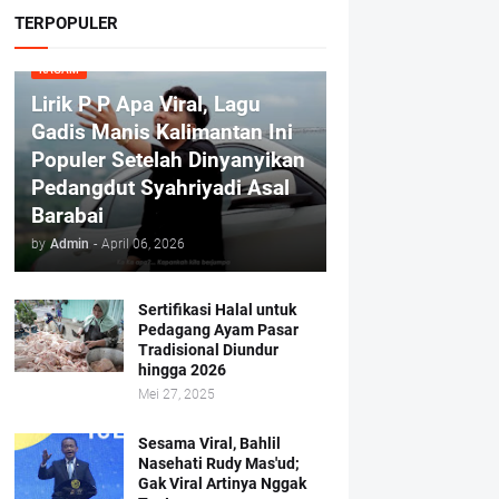
TERPOPULER
RAGAM
Lirik P P Apa Viral, Lagu
Gadis Manis Kalimantan Ini
Populer Setelah Dinyanyikan
Pedangdut Syahriyadi Asal
Barabai
by
Admin
-
April 06, 2026
Sertifikasi Halal untuk
Pedagang Ayam Pasar
Tradisional Diundur
hingga 2026
Mei 27, 2025
Sesama Viral, Bahlil
Nasehati Rudy Mas'ud;
Gak Viral Artinya Nggak