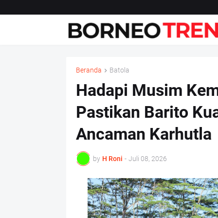
Beranda
Batola
Hadapi Musim Kemar
Pastikan Barito Ku
Ancaman Karhutla
by
H Roni
-
Juli 08, 2026