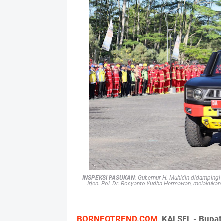
INSPEKSI PASUKAN
: Gubernur H. Muhidin didampingi
Irjen. Pol. Dr. Rosyanto Yudha Hermawan, melakuka
BORNEOTREND.COM
, KALSEL - Bupat