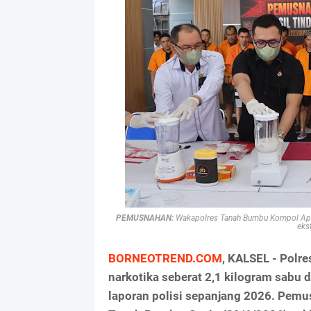
PEMUSNAHAN:
Wakapolres Tanah Bumbu Kompol Apria
eks
BORNEOTREND.COM
, KALSEL - Pol
narkotika seberat 2,1 kilogram sabu 
laporan polisi sepanjang 2026. Pemu