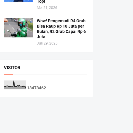
Top!
Mei 21, 2026
Wow! Pengemudi R4 Grab
Bisa Raup Rp 18 Juta per
Bulan, R2 Grab Capai Rp 6
Juta
Juli 29, 2025
VISITOR
1
3
4
7
3
4
6
2