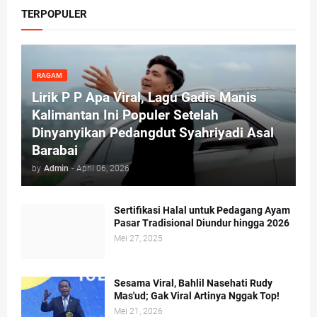
TERPOPULER
RAGAM
Lirik P P Apa Viral, Lagu Gadis Manis
Kalimantan Ini Populer Setelah
Dinyanyikan Pedangdut Syahriyadi Asal
Barabai
by
Admin
-
April 06, 2026
Sertifikasi Halal untuk Pedagang Ayam
Pasar Tradisional Diundur hingga 2026
Mei 27, 2025
Sesama Viral, Bahlil Nasehati Rudy
Mas'ud; Gak Viral Artinya Nggak Top!
Mei 21, 2026