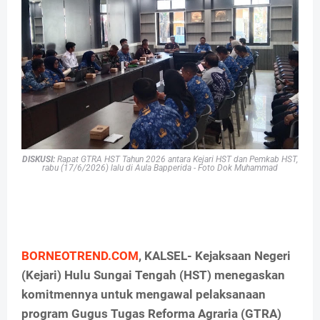
DISKUSI:
R
apat GTRA HST Tahun 2026 antara Kejari HST dan Pemkab HST,
rabu (17/6/2026) lalu di Aula Bapperida - Foto Dok Muhammad
BORNEOTREND.COM
, KALSEL- Kejaksaan Negeri
(Kejari) Hulu Sungai Tengah (HST) menegaskan
komitmennya untuk mengawal pelaksanaan
program Gugus Tugas Reforma Agraria (GTRA)