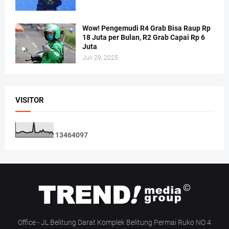
Wow! Pengemudi R4 Grab Bisa Raup Rp
18 Juta per Bulan, R2 Grab Capai Rp 6
Juta
Juli 29, 2025
VISITOR
1
3
4
6
4
0
9
7
Office - JL Belitung Darat Komplek Belitung Permai Ruko NO 4