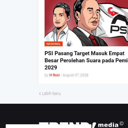
NASIONAL
PSI Pasang Target Masuk Empat
Besar Perolehan Suara pada Pemi
2029
by
H Roni
-
August 07, 2026
Lebih baru