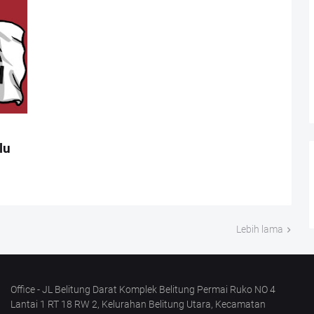
lu
Lebih lama
Office - JL Belitung Darat Komplek Belitung Permai Ruko NO 4
Lantai 1 RT 18 RW 2, Kelurahan Belitung Utara, Kecamatan