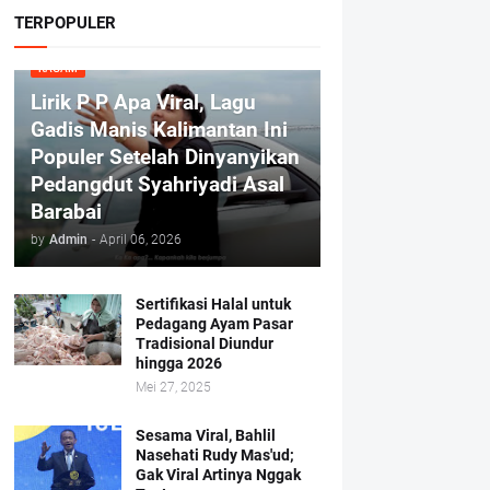
TERPOPULER
RAGAM
Lirik P P Apa Viral, Lagu
Gadis Manis Kalimantan Ini
Populer Setelah Dinyanyikan
Pedangdut Syahriyadi Asal
Barabai
by
Admin
-
April 06, 2026
Sertifikasi Halal untuk
Pedagang Ayam Pasar
Tradisional Diundur
hingga 2026
Mei 27, 2025
Sesama Viral, Bahlil
Nasehati Rudy Mas'ud;
Gak Viral Artinya Nggak