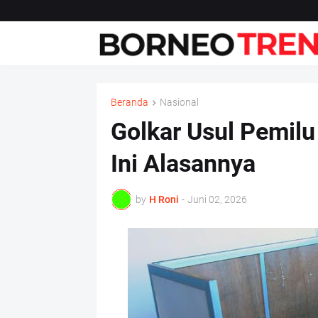
Beranda
Nasional
Golkar Usul Pemilu
Ini Alasannya
by
H Roni
-
Juni 02, 2026