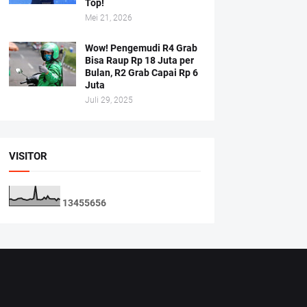
Top!
Mei 21, 2026
Wow! Pengemudi R4 Grab
Bisa Raup Rp 18 Juta per
Bulan, R2 Grab Capai Rp 6
Juta
Juli 29, 2025
VISITOR
1
3
4
5
5
6
5
6