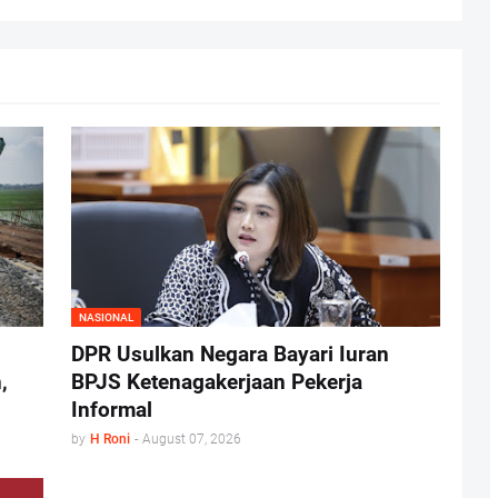
NASIONAL
DPR Usulkan Negara Bayari Iuran
,
BPJS Ketenagakerjaan Pekerja
Informal
by
H Roni
-
August 07, 2026