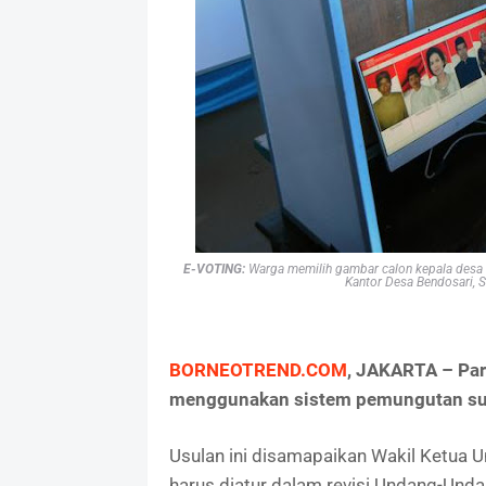
E-VOTING:
Warga memilih gambar calon kepala desa sa
Kantor Desa Bendosari, S
BORNEOTREND.COM
, JAKARTA – Par
menggunakan sistem pemungutan suar
Usulan ini disamapaikan Wakil Ketua 
harus diatur dalam revisi Undang-Und