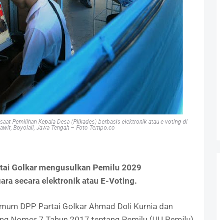
at Pemilihan Kepala Desa (Pilkades) berbasis elektronik atau e-voting di
awit, Boyolali, Jawa Tengah – Foto Tempo.co
tai Golkar mengusulkan Pemilu 2029
a secara elektronik atau E-Voting.
Umum DPP Partai Golkar Ahmad Doli Kurnia dan
ang Nomor 7 Tahun 2017 tentang Pemilu (UU Pemilu)