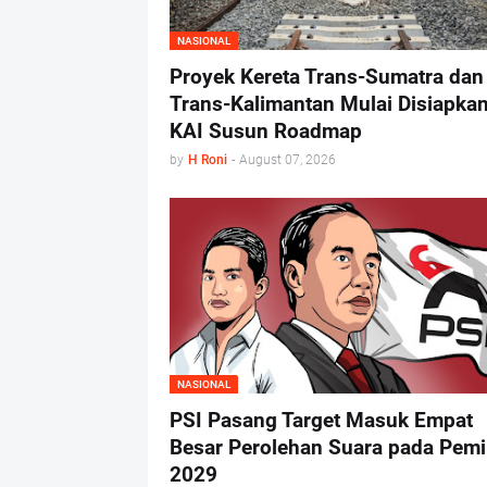
NASIONAL
Proyek Kereta Trans-Sumatra dan
Trans-Kalimantan Mulai Disiapkan
KAI Susun Roadmap
by
H Roni
-
August 07, 2026
NASIONAL
PSI Pasang Target Masuk Empat
Besar Perolehan Suara pada Pemi
2029