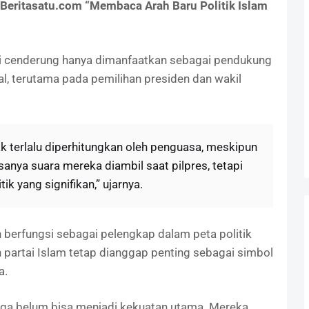
Beritasatu.com “Membaca Arah Baru Politik Islam
ni cenderung hanya dimanfaatkan sebagai pendukung
nal, terutama pada pemilihan presiden dan wakil
k terlalu diperhitungkan oleh penguasa, meskipun
anya suara mereka diambil saat pilpres, tetapi
ik yang signifikan,” ujarnya.
h berfungsi sebagai pelengkap dalam peta politik
 partai Islam tetap dianggap penting sebagai simbol
a.
i juga belum bisa menjadi kekuatan utama. Mereka