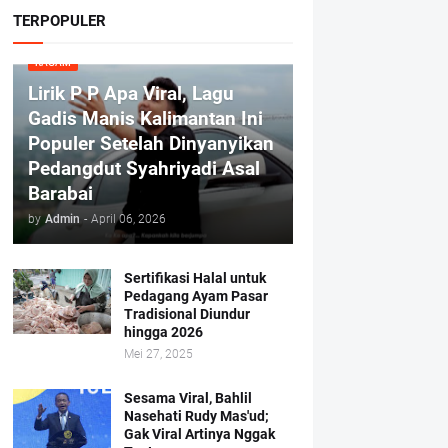
TERPOPULER
RAGAM
Lirik P P Apa Viral, Lagu
Gadis Manis Kalimantan Ini
Populer Setelah Dinyanyikan
Pedangdut Syahriyadi Asal
Barabai
by
Admin
-
April 06, 2026
Sertifikasi Halal untuk
Pedagang Ayam Pasar
Tradisional Diundur
hingga 2026
Mei 27, 2025
Sesama Viral, Bahlil
Nasehati Rudy Mas'ud;
Gak Viral Artinya Nggak