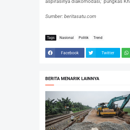
aspirasinya diakomodasi,” pungkas K
Sumber: beritasatu.com
Tags
Nasional
Politik
Trend
Facebook
Twitter
BERITA MENARIK LAINNYA