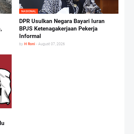
NASIONAL
DPR Usulkan Negara Bayari Iuran
,
BPJS Ketenagakerjaan Pekerja
Informal
by
H Roni
-
August 07, 2026
lu