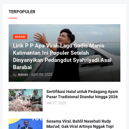
TERPOPULER
RAGAM
Lirik P P Apa Viral, Lagu Gadis Manis
Kalimantan Ini Populer Setelah
Dinyanyikan Pedangdut Syahriyadi Asal
Barabai
by
Admin
-
April 06, 2026
Sertifikasi Halal untuk Pedagang Ayam
Pasar Tradisional Diundur hingga 2026
Mei 27, 2025
Sesama Viral, Bahlil Nasehati Rudy
Mas'ud; Gak Viral Artinya Nggak Top!