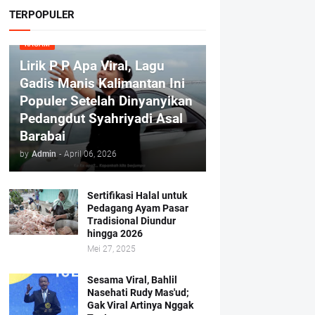
TERPOPULER
RAGAM
Lirik P P Apa Viral, Lagu
Gadis Manis Kalimantan Ini
Populer Setelah Dinyanyikan
Pedangdut Syahriyadi Asal
Barabai
by
Admin
-
April 06, 2026
Sertifikasi Halal untuk
Pedagang Ayam Pasar
Tradisional Diundur
hingga 2026
Mei 27, 2025
Sesama Viral, Bahlil
Nasehati Rudy Mas'ud;
Gak Viral Artinya Nggak