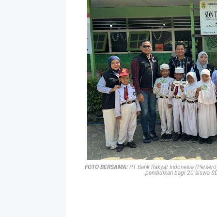
FOTO BERSAMA:
PT Bank Rakyat Indonesia (Perser
pendidikan bagi 20 siswa SD