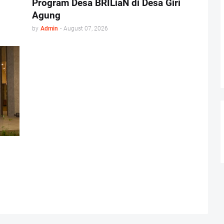
Program Desa BRILiaN di Desa Giri
Agung
by
Admin
-
August 07, 2026