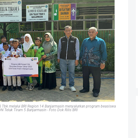
o) Tbk melalui BRI Region 14 Banjarmasin menyalurkan program beasiswa
N Teluk Tiram 5 Banjarmasin - Foto Dok Rilis BRI