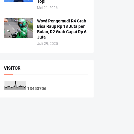
Top!
Mei 21, 2026
Wow! Pengemudi R4 Grab
Bisa Raup Rp 18 Juta per
Bulan, R2 Grab Capai Rp 6
Juta
Juli 29, 2025
VISITOR
1
3
4
5
3
7
0
6