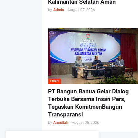
Kalimantan Selatan Aman
by
Admin
-
August 07, 2026
EKBIS
PT Bangun Banua Gelar Dialog
Terbuka Bersama Insan Pers,
Tegaskan KomitmenBangun
Transparansi
by
Amrullah
-
August 06, 2026