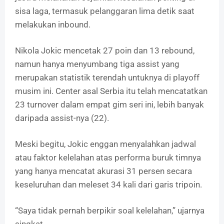
sisa laga, termasuk pelanggaran lima detik saat
melakukan inbound.
Nikola Jokic mencetak 27 poin dan 13 rebound,
namun hanya menyumbang tiga assist yang
merupakan statistik terendah untuknya di playoff
musim ini. Center asal Serbia itu telah mencatatkan
23 turnover dalam empat gim seri ini, lebih banyak
daripada assist-nya (22).
Meski begitu, Jokic enggan menyalahkan jadwal
atau faktor kelelahan atas performa buruk timnya
yang hanya mencatat akurasi 31 persen secara
keseluruhan dan meleset 34 kali dari garis tripoin.
“Saya tidak pernah berpikir soal kelelahan,” ujarnya