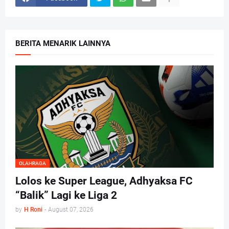
BERITA MENARIK LAINNYA
OLAHRAGA
Lolos ke Super League, Adhyaksa FC
“Balik” Lagi ke Liga 2
by
H Roni
-
August 07, 2026