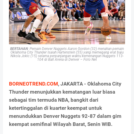
BERTAHAN
: Pemain Denver Nuggets Aaron Gordon (32) menahan pemain
Oklahoma City Thunder Isaiah Hartenstein (55) yang memegang erat baju
Nikola Jokic (15) selama perpanjangan waktu kemenangan Nuggets 113-
104 di Ball Arena di Denver – Foto Net
BORNEOTREND.COM
, JAKARTA - Oklahoma City
Thunder menunjukkan kematangan luar biasa
sebagai tim termuda NBA, bangkit dari
ketertinggalan di kuarter keempat untuk
menundukkan Denver Nuggets 92-87 dalam gim
keempat semifinal Wilayah Barat, Senin WIB.