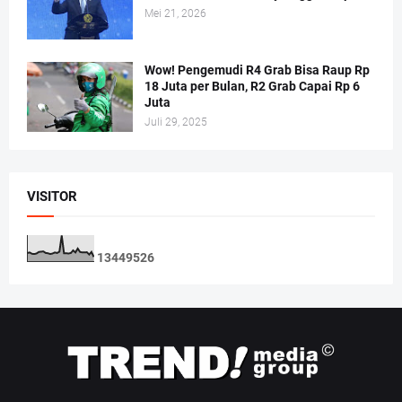
Mei 21, 2026
Wow! Pengemudi R4 Grab Bisa Raup Rp
18 Juta per Bulan, R2 Grab Capai Rp 6
Juta
Juli 29, 2025
VISITOR
1
3
4
4
9
5
2
6