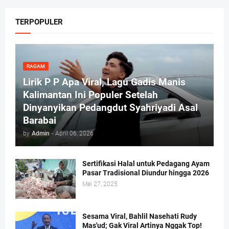
TERPOPULER
RAGAM
Lirik P P Apa Viral, Lagu Gadis Manis
Kalimantan Ini Populer Setelah
Dinyanyikan Pedangdut Syahriyadi Asal
Barabai
by
Admin
-
April 06, 2026
Sertifikasi Halal untuk Pedagang Ayam
Pasar Tradisional Diundur hingga 2026
Mei 27, 2025
Sesama Viral, Bahlil Nasehati Rudy
Mas'ud; Gak Viral Artinya Nggak Top!