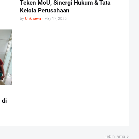
Teken MoU, Sinergi Hukum & Tata
Kelola Perusahaan
by
Unknown
-
May 17, 2025
 di
Lebih lama