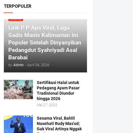
TERPOPULER
RAGAM
Lirik P P Apa Viral, Lagu
Gadis Manis Kalimantan Ini
Populer Setelah Dinyanyikan
Pedangdut Syahriyadi Asal
Barabai
by
Admin
-
April 06, 2026
Sertifikasi Halal untuk
Pedagang Ayam Pasar
Tradisional Diundur
hingga 2026
Mei 27, 2025
Sesama Viral, Bahlil
Nasehati Rudy Mas'ud;
Gak Viral Artinya Nggak