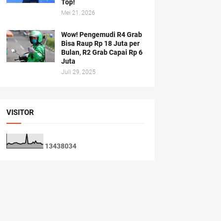
Top!
Mei 21, 2026
Wow! Pengemudi R4 Grab
Bisa Raup Rp 18 Juta per
Bulan, R2 Grab Capai Rp 6
Juta
Juli 29, 2025
VISITOR
1
3
4
3
8
0
3
4