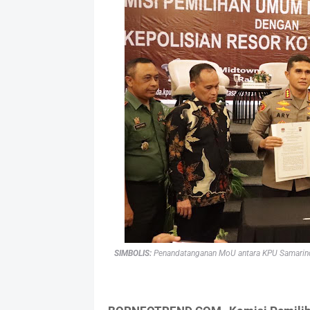
SIMBOLIS:
Penandatanganan MoU antara KPU Samarinda