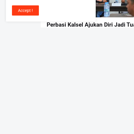
Accept !
OLAHRAGA
Perbasi Kalsel Ajukan Diri Jadi T
Rumah Pra-PON Basket 2027
by
H Roni
-
August 06, 2026
Lebih baru
All Rights Reserved by Borneo Trend 2021