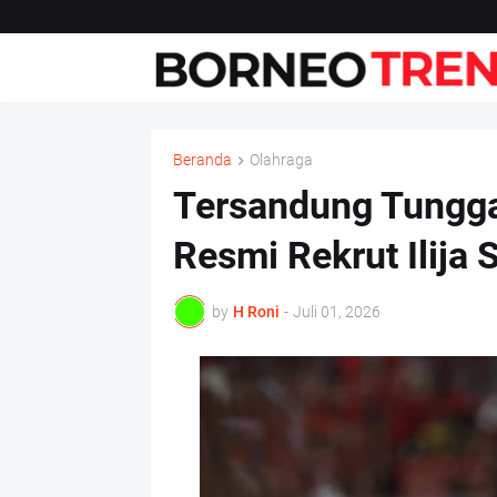
Beranda
Olahraga
Tersandung Tungga
Resmi Rekrut Ilija 
by
H Roni
-
Juli 01, 2026