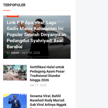
TERPOPULER
RAGAM
Lirik P P Apa Viral, Lagu
Gadis Manis Kalimantan Ini
Populer Setelah Dinyanyikan
Pedangdut Syahriyadi Asal
Barabai
by
Admin
-
April 06, 2026
Sertifikasi Halal untuk
Pedagang Ayam Pasar
Tradisional Diundur
hingga 2026
Mei 27, 2025
Sesama Viral, Bahlil
Nasehati Rudy Mas'ud;
Gak Viral Artinya Nggak