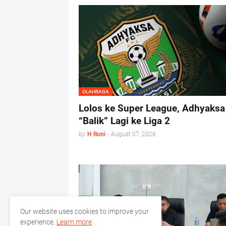
OLAHRAGA
Lolos ke Super League, Adhyaksa
“Balik” Lagi ke Liga 2
by
H Roni
-
August 07, 2026
Our website uses cookies to improve your
experience.
Learn more