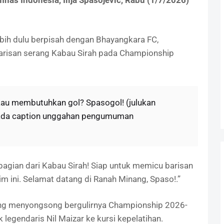
nas Indonesia, Ilija Spasojevic, Rabu (1/7/2026)
lebih dulu berpisah dengan Bhayangkara FC,
risan serang Kabau Sirah pada Championship
kau membutuhkan gol? Spasogol! (julukan
 pada caption unggahan pengumuman
 bagian dari Kabau Sirah! Siap untuk memicu barisan
 ini. Selamat datang di Ranah Minang, Spaso!.”
g menyongsong bergulirnya Championship 2026-
legendaris Nil Maizar ke kursi kepelatihan.