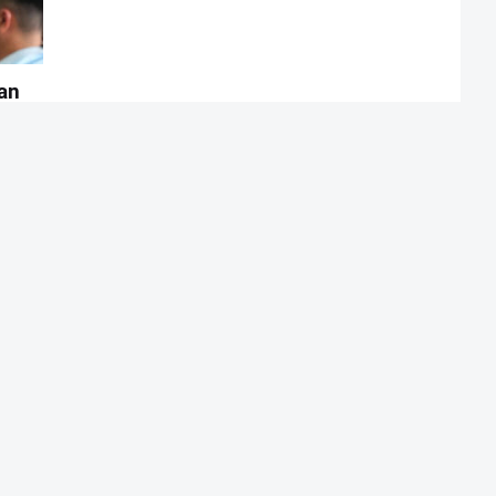
uan
Lebih lama
Office - JL Belitung Darat Komplek Belitung Permai Ruko NO 4
Lantai 1 RT 18 RW 2, Kelurahan Belitung Utara, Kecamatan
Banjarmasin Barat, Kota Banjarmasin, Provinsi Kalimantan
Selatan (Kalsel)
Verifikasi Dewan Pers
Profil Perusahaan
Pedoman Media 