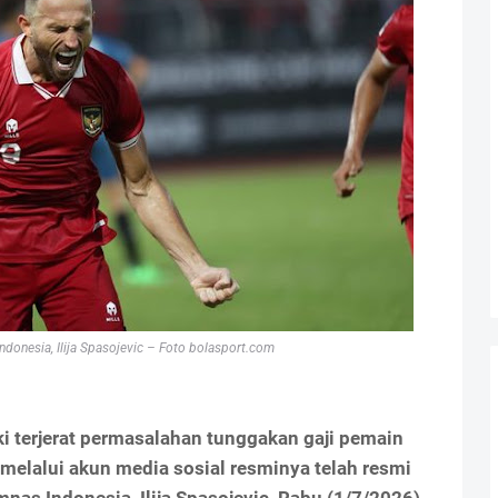
 Indonesia, Ilija Spasojevic – Foto bolasport.com
i terjerat permasalahan tunggakan gaji pemain
alui akun media sosial resminya telah resmi