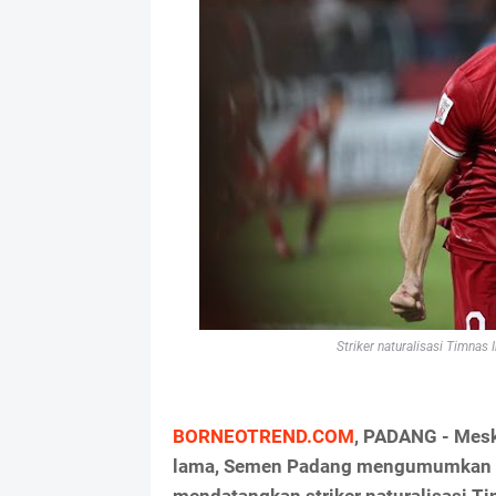
Striker naturalisasi Timnas
BORNEOTREND.COM
, PADANG - Mesk
lama, Semen Padang mengumumkan mel