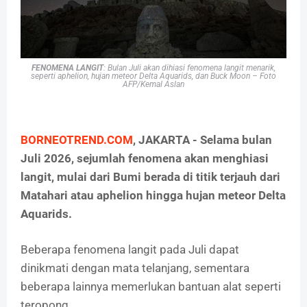
FENOMENA LANGIT
: Bulan Juli akan dihiasi fenomena langit menarik,
seperti aphelion, hujan meteor Delta Aquarids, dan Buck Moon – Foto
AFP/Kemal Aslan
BORNEOTREND.COM
, JAKARTA - Selama bulan
Juli 2026, sejumlah fenomena akan menghiasi
langit, mulai dari Bumi berada di titik terjauh dari
Matahari atau aphelion hingga hujan meteor Delta
Aquarids.
Beberapa fenomena langit pada Juli dapat
dinikmati dengan mata telanjang, sementara
beberapa lainnya memerlukan bantuan alat seperti
teropong.