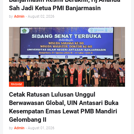
Sah Jadi Ketua PMI Banjarmasin
by
Admin
-
August 02, 2026
RAGAM
Cetak Ratusan Lulusan Unggul
Berwawasan Global, UIN Antasari Buka
Kesempatan Emas Lewat PMB Mandiri
Gelombang II
by
Admin
-
August 01, 2026