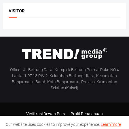
VISITOR
Office - JL Belitung Darat Komplek Belitung Permai Ruko NO 4
Lantai 1 RT 18 RW 2, Kelurahan Belitung Utara, Kecamatan
Banjarmasin Barat, Kota Banjarmasin, Provinsi Kalimantan
Selatan (Kalsel)
Verifikasi Dewan Pers
Profil Perusahaan
Pedoman Media Siber
Manajemen & Redaksi
Our website uses cookies to improve your experience.
Learn more
SOP Wartawan