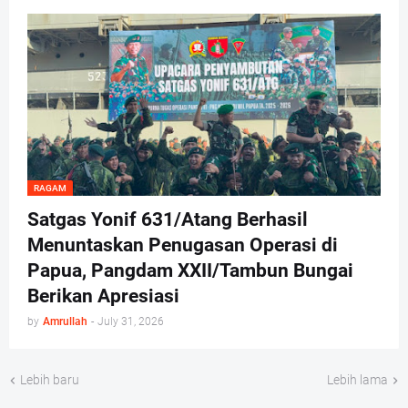
RAGAM
Satgas Yonif 631/Atang Berhasil
Menuntaskan Penugasan Operasi di
Papua, Pangdam XXII/Tambun Bungai
Berikan Apresiasi
by
Amrullah
-
July 31, 2026
Lebih baru
Lebih lama