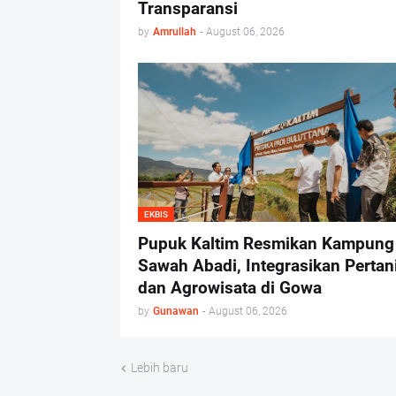
Transparansi
by
Amrullah
-
August 06, 2026
EKBIS
Pupuk Kaltim Resmikan Kampung
Sawah Abadi, Integrasikan Pertan
dan Agrowisata di Gowa
by
Gunawan
-
August 06, 2026
Lebih baru