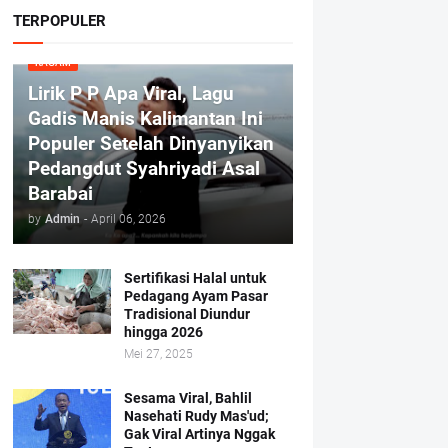
TERPOPULER
RAGAM
Lirik P P Apa Viral, Lagu
Gadis Manis Kalimantan Ini
Populer Setelah Dinyanyikan
Pedangdut Syahriyadi Asal
Barabai
by
Admin
-
April 06, 2026
Sertifikasi Halal untuk
Pedagang Ayam Pasar
Tradisional Diundur
hingga 2026
Mei 27, 2025
Sesama Viral, Bahlil
Nasehati Rudy Mas'ud;
Gak Viral Artinya Nggak