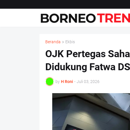
Beranda
Ekbis
OJK Pertegas Saha
Didukung Fatwa D
by
H Roni
-
Juli 03, 2026