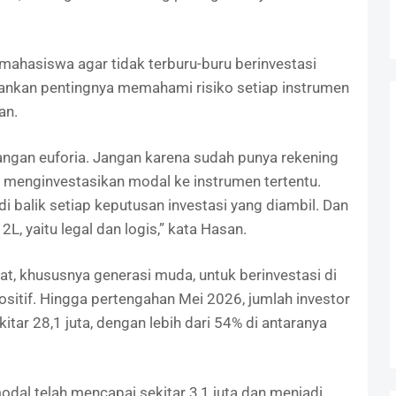
ahasiswa agar tidak terburu-buru berinvestasi
kankan pentingnya memahami risiko setiap instrumen
an.
angan euforia. Jangan karena sudah punya rekening
enginvestasikan modal ke instrumen tertentu.
i balik setiap keputusan investasi yang diambil. Dan
2L, yaitu legal dan logis,” kata Hasan.
 khususnya generasi muda, untuk berinvestasi di
sitif. Hingga pertengahan Mei 2026, jumlah investor
tar 28,1 juta, dengan lebih dari 54% di antaranya
odal telah mencapai sekitar 3,1 juta dan menjadi