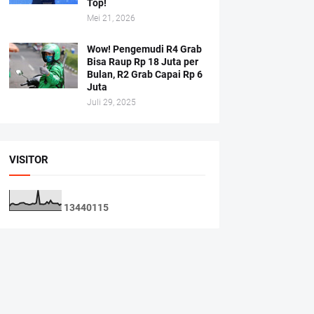
Top!
Mei 21, 2026
Wow! Pengemudi R4 Grab
Bisa Raup Rp 18 Juta per
Bulan, R2 Grab Capai Rp 6
Juta
Juli 29, 2025
VISITOR
1
3
4
4
0
1
1
5