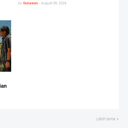
by
Gunawan
-
August 06, 2026
ian
Lebih lama