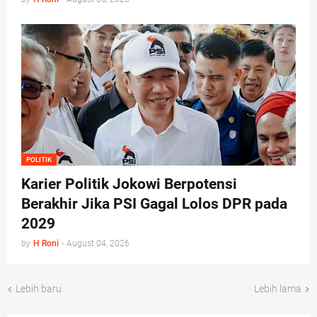
POLITIK
Karier Politik Jokowi Berpotensi
Berakhir Jika PSI Gagal Lolos DPR pada
2029
by
H Roni
-
August 04, 2026
Lebih baru
Lebih lama