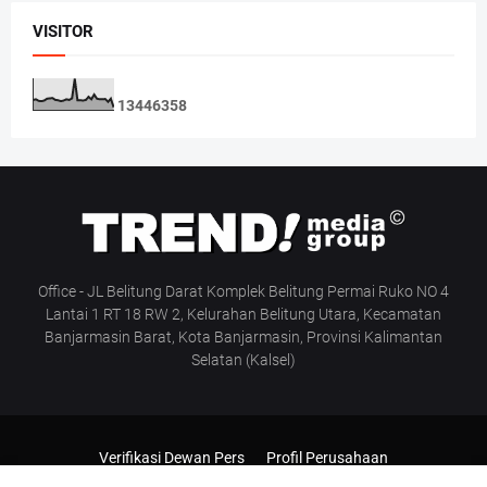
VISITOR
1
3
4
4
6
3
5
8
Office - JL Belitung Darat Komplek Belitung Permai Ruko NO 4
Lantai 1 RT 18 RW 2, Kelurahan Belitung Utara, Kecamatan
Banjarmasin Barat, Kota Banjarmasin, Provinsi Kalimantan
Selatan (Kalsel)
Verifikasi Dewan Pers
Profil Perusahaan
Pedoman Media Siber
Manajemen & Redaksi