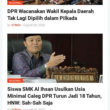
NASIONAL
DPR Wacanakan Wakil Kepala Daerah
Tak Lagi Dipilih dalam Pilkada
by
H Roni
-
August 06, 2026
NASIONAL
Siswa SMK Al Ihsan Usulkan Usia
Minimal Caleg DPR Turun Jadi 18 Tahun,
HNW: Sah-Sah Saja
by
H Roni
-
August 05, 2026