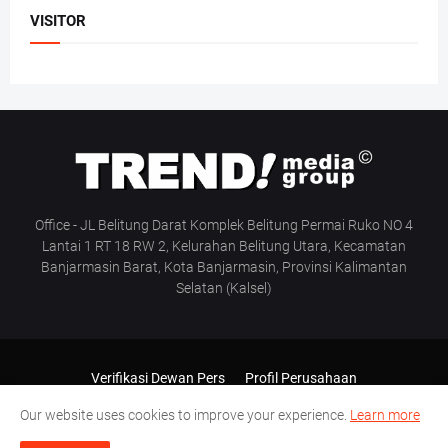
VISITOR
Office - JL Belitung Darat Komplek Belitung Permai Ruko NO 4
Lantai 1 RT 18 RW 2, Kelurahan Belitung Utara, Kecamatan
Banjarmasin Barat, Kota Banjarmasin, Provinsi Kalimantan
Selatan (Kalsel)
Verifikasi Dewan Pers
Profil Perusahaan
Pedoman Media Siber
Manajemen & Redaksi
Our website uses cookies to improve your experience.
Learn more
SOP Wartawan