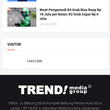
Wow! Pengemudi R4 Grab Bisa Raup Rp
18 Juta per Bulan, R2 Grab Capai Rp 6
Juta
Juli 29, 2025
VISITOR
1
3
4
3
1
0
0
0
Office - JL Belitung Darat Komplek Belitung Permai Ruko NO 4
Lantai 1 RT 18 RW 2, Kelurahan Belitung Utara, Kecamatan