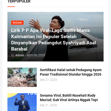
TERPOPULER
RAGAM
Lirik P P Apa Viral, Lagu Gadis Manis
Kalimantan Ini Populer Setelah
Dinyanyikan Pedangdut Syahriyadi Asal
Barabai
by
Admin
-
April 06, 2026
Sertifikasi Halal untuk Pedagang Ayam
Pasar Tradisional Diundur hingga 2026
Mei 27, 2025
Sesama Viral, Bahlil Nasehati Rudy
Mas'ud; Gak Viral Artinya Nggak Top!
Mei 21, 2026