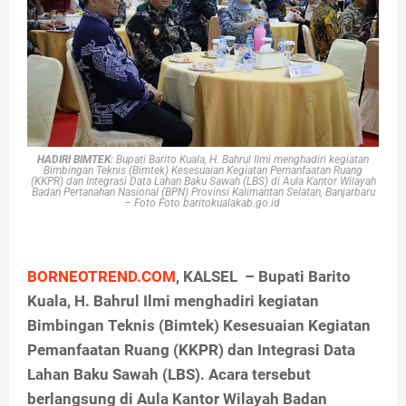
HADIRI BIMTEK
: Bupati Barito Kuala, H. Bahrul Ilmi menghadiri kegiatan
Bimbingan Teknis (Bimtek) Kesesuaian Kegiatan Pemanfaatan Ruang
(KKPR) dan Integrasi Data Lahan Baku Sawah (LBS) di Aula Kantor Wilayah
Badan Pertanahan Nasional (BPN) Provinsi Kalimantan Selatan, Banjarbaru
– Foto Foto baritokualakab.go.id
BORNEOTREND.COM
, KALSEL – Bupati Barito
Kuala, H. Bahrul Ilmi menghadiri kegiatan
Bimbingan Teknis (Bimtek) Kesesuaian Kegiatan
Pemanfaatan Ruang (KKPR) dan Integrasi Data
Lahan Baku Sawah (LBS). Acara tersebut
berlangsung di Aula Kantor Wilayah Badan