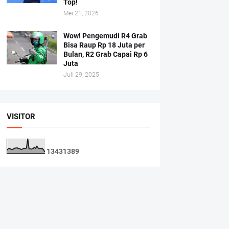
Top!
Mei 21, 2026
Wow! Pengemudi R4 Grab
Bisa Raup Rp 18 Juta per
Bulan, R2 Grab Capai Rp 6
Juta
Juli 29, 2025
VISITOR
1
3
4
3
1
3
8
9