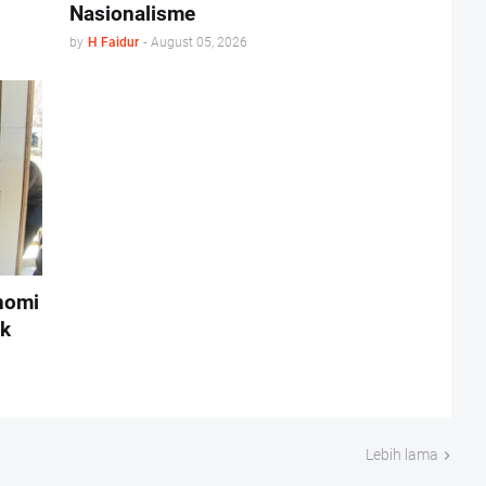
Nasionalisme
by
H Faidur
-
August 05, 2026
nomi
uk
Lebih lama