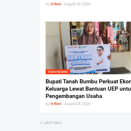
by
H Roni
-
August 06, 2026
TANAH BUMBU
Bupati Tanah Bumbu Perkuat Eko
Keluarga Lewat Bantuan UEP unt
Pengembangan Usaha
by
H Roni
-
August 05, 2026
Lebih baru