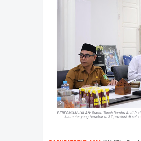
PERESMIAN JALAN
: Bupati Tanah Bumbu Andi Rud
kilometer yang tersebar di 37 provinsi di selur