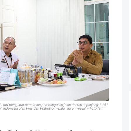
i Latif mengikuti peresmian pembangunan jalan daerah sepanjang 1.151
uh Indonesia oleh Presiden Prabowo melalui siaran virtual – Foto Ist