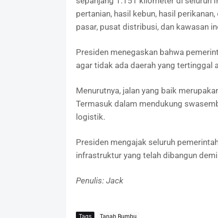
sepanjang 1.151 kilometer di seluruh I
pertanian, hasil kebun, hasil perikana
pasar, pusat distribusi, dan kawasan i
Presiden menegaskan bahwa pemerint
agar tidak ada daerah yang tertinggal 
Menurutnya, jalan yang baik merupakan 
Termasuk dalam mendukung swasembada
logistik.
Presiden mengajak seluruh pemerinta
infrastruktur yang telah dibangun dem
Penulis: Jack
Tags
Tanah Bumbu