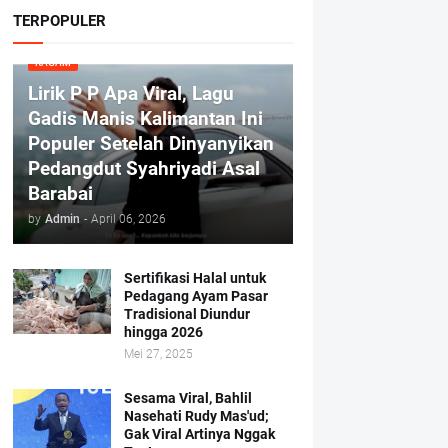
TERPOPULER
RAGAM
Lirik P P Apa Viral, Lagu
Gadis Manis Kalimantan Ini
Populer Setelah Dinyanyikan
Pedangdut Syahriyadi Asal
Barabai
by
Admin
-
April 06, 2026
Sertifikasi Halal untuk
Pedagang Ayam Pasar
Tradisional Diundur
hingga 2026
Mei 27, 2025
Sesama Viral, Bahlil
Nasehati Rudy Mas'ud;
Gak Viral Artinya Nggak