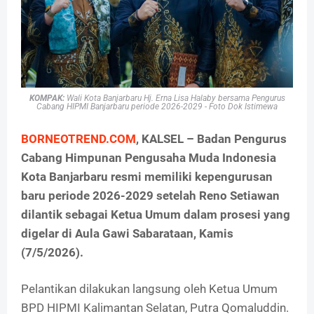
KOMPAK:
Wali Kota Banjarbaru Hj. Erna Lisa Halaby bersama Pengurus
Cabang HIPMI Banjarbaru periode 2026-2029 - Foto Dok Istimewa
BORNEOTREND.COM
, KALSEL – Badan Pengurus
Cabang Himpunan Pengusaha Muda Indonesia
Kota Banjarbaru resmi memiliki kepengurusan
baru periode 2026-2029 setelah Reno Setiawan
dilantik sebagai Ketua Umum dalam prosesi yang
digelar di Aula Gawi Sabarataan, Kamis
(7/5/2026).
Pelantikan dilakukan langsung oleh Ketua Umum
BPD HIPMI Kalimantan Selatan, Putra Qomaluddin.