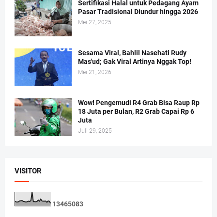
Sertifikasi Halal untuk Pedagang Ayam
Pasar Tradisional Diundur hingga 2026
Mei 27, 2025
Sesama Viral, Bahlil Nasehati Rudy
Mas'ud; Gak Viral Artinya Nggak Top!
Mei 21, 2026
Wow! Pengemudi R4 Grab Bisa Raup Rp
18 Juta per Bulan, R2 Grab Capai Rp 6
Juta
Juli 29, 2025
VISITOR
1
3
4
6
5
0
8
3