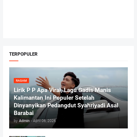
TERPOPULER
RAGAM
Lirik P P Apa Viral, Lagu Gadis Manis
Kalimantan Ini Populer Setelah
Dinyanyikan Pedangdut Syahriyadi Asal
Barabai
by
Admin
-
April 06, 2026