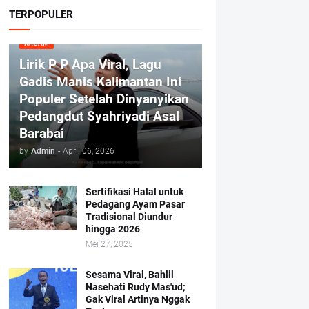
TERPOPULER
RAGAM
Lirik P P Apa Viral, Lagu
Gadis Manis Kalimantan Ini
Populer Setelah Dinyanyikan
Pedangdut Syahriyadi Asal
Barabai
by
Admin
-
April 06, 2026
Sertifikasi Halal untuk
Pedagang Ayam Pasar
Tradisional Diundur
hingga 2026
Mei 27, 2025
Sesama Viral, Bahlil
Nasehati Rudy Mas'ud;
Gak Viral Artinya Nggak