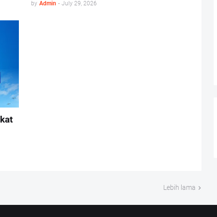
by
Admin
-
July 29, 2026
kat
Lebih lama