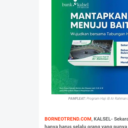
PAMFLEAT:
Program Haji iB Ar Rahman B
BORNEOTREND.COM
, KALSEL- Sekar
hanya harus selalu orang yang punya 