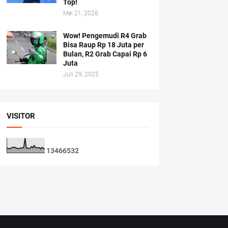
Top!
Mei 21, 2026
Wow! Pengemudi R4 Grab
Bisa Raup Rp 18 Juta per
Bulan, R2 Grab Capai Rp 6
Juta
Juli 29, 2025
VISITOR
1
3
4
6
6
5
3
2