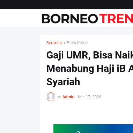
Beranda
Bank Kalsel
Gaji UMR, Bisa Nai
Menabung Haji iB 
Syariah
by
Admin
-
Mei 17, 2026