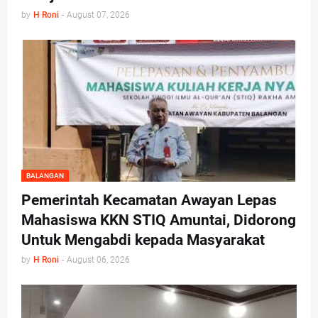
by
H Roni
-
August 07, 2026
BALANGAN
Pemerintah Kecamatan Awayan Lepas
Mahasiswa KKN STIQ Amuntai, Didorong
Untuk Mengabdi kepada Masyarakat
by
H Roni
-
August 06, 2026