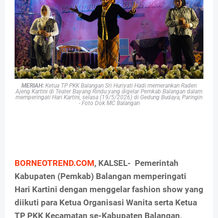
MERIAH:
Ketua TP PKK Balangan Sri Huriyati Hadi memerankan Raden
Ajeng Kartini di Teater Bayang Rindu yang digelar Pemkab Balangan dalam
memperingati Hari Kartini, selasa (19/5/2026) di Gedung Budaya, Paringin
- Foto Dok MC Balangan
BORNEOTREND.COM
, KALSEL- Pemerintah
Kabupaten (Pemkab) Balangan memperingati
Hari Kartini dengan menggelar fashion show yang
diikuti para Ketua Organisasi Wanita serta Ketua
TP PKK Kecamatan se-Kabupaten Balangan,