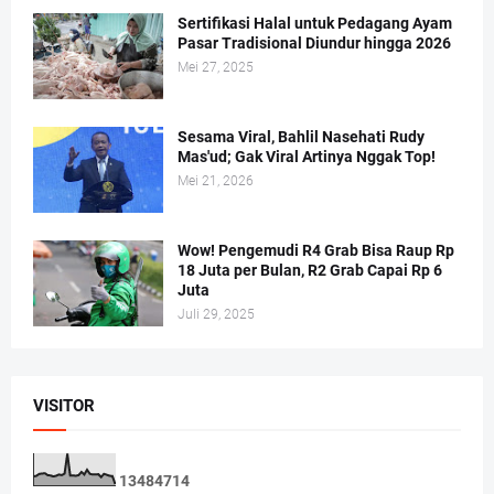
Sertifikasi Halal untuk Pedagang Ayam
Pasar Tradisional Diundur hingga 2026
Mei 27, 2025
Sesama Viral, Bahlil Nasehati Rudy
Mas'ud; Gak Viral Artinya Nggak Top!
Mei 21, 2026
Wow! Pengemudi R4 Grab Bisa Raup Rp
18 Juta per Bulan, R2 Grab Capai Rp 6
Juta
Juli 29, 2025
VISITOR
1
3
4
8
4
7
1
4