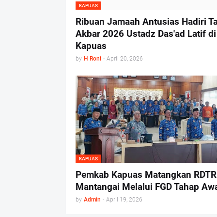
KAPUAS
Ribuan Jamaah Antusias Hadiri Ta
Akbar 2026 Ustadz Das'ad Latif di
Kapuas
by
H Roni
-
April 20, 2026
KAPUAS
Pemkab Kapuas Matangkan RDTR
Mantangai Melalui FGD Tahap Aw
by
Admin
-
April 19, 2026