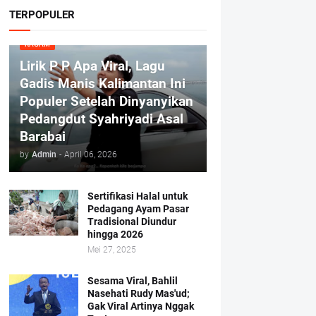
TERPOPULER
RAGAM
Lirik P P Apa Viral, Lagu
Gadis Manis Kalimantan Ini
Populer Setelah Dinyanyikan
Pedangdut Syahriyadi Asal
Barabai
by
Admin
-
April 06, 2026
Sertifikasi Halal untuk
Pedagang Ayam Pasar
Tradisional Diundur
hingga 2026
Mei 27, 2025
Sesama Viral, Bahlil
Nasehati Rudy Mas'ud;
Gak Viral Artinya Nggak