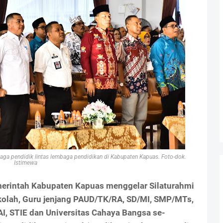
a pendidik lintas lembaga pendidikan di Kabupaten Kapuas. Foto-dok.
Istimewa
erintah Kabupaten Kapuas menggelar Silaturahmi
olah, Guru jenjang PAUD/TK/RA, SD/MI, SMP/MTs,
, STIE dan Universitas Cahaya Bangsa se-