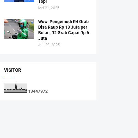
Top!
Mei 21, 2026
Wow! Pengemudi R4 Grab
Bisa Raup Rp 18 Juta per
Bulan, R2 Grab Capai Rp 6
Juta
Juli 29, 2025
VISITOR
1
3
4
4
7
9
7
2