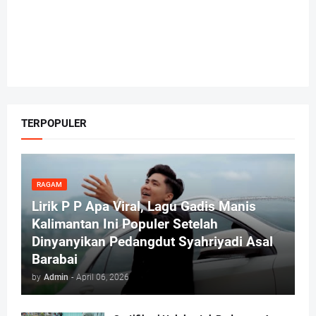
TERPOPULER
RAGAM
Lirik P P Apa Viral, Lagu Gadis Manis
Kalimantan Ini Populer Setelah
Dinyanyikan Pedangdut Syahriyadi Asal
Barabai
by
Admin
-
April 06, 2026