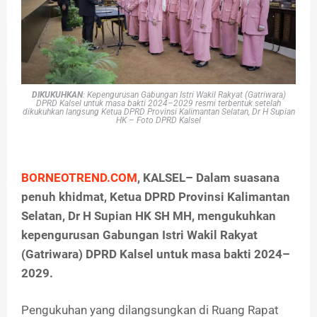
DIKUKUHKAN
: Kepengurusan Gabungan Istri Wakil Rakyat (Gatriwara)
DPRD Kalsel untuk masa bakti 2024–2029 resmi terbentuk setelah
dikukuhkan langsung Ketua DPRD Provinsi Kalimantan Selatan, Dr H Supian
HK – Foto DPRD Kalsel
BORNEOTREND.COM
, KALSEL– Dalam suasana
penuh khidmat, Ketua DPRD Provinsi Kalimantan
Selatan, Dr H Supian HK SH MH, mengukuhkan
kepengurusan Gabungan Istri Wakil Rakyat
(Gatriwara) DPRD Kalsel untuk masa bakti 2024–
2029.
Pengukuhan yang dilangsungkan di Ruang Rapat