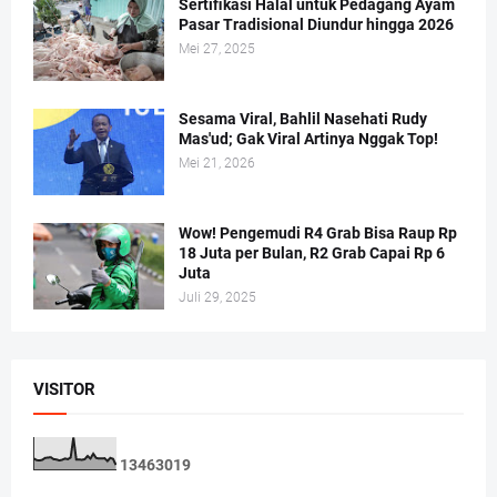
Sertifikasi Halal untuk Pedagang Ayam
Pasar Tradisional Diundur hingga 2026
Mei 27, 2025
Sesama Viral, Bahlil Nasehati Rudy
Mas'ud; Gak Viral Artinya Nggak Top!
Mei 21, 2026
Wow! Pengemudi R4 Grab Bisa Raup Rp
18 Juta per Bulan, R2 Grab Capai Rp 6
Juta
Juli 29, 2025
VISITOR
1
3
4
6
3
0
1
9