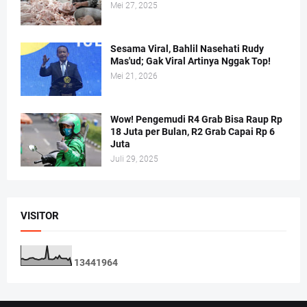
Mei 27, 2025
Sesama Viral, Bahlil Nasehati Rudy
Mas'ud; Gak Viral Artinya Nggak Top!
Mei 21, 2026
Wow! Pengemudi R4 Grab Bisa Raup Rp
18 Juta per Bulan, R2 Grab Capai Rp 6
Juta
Juli 29, 2025
VISITOR
1
3
4
4
1
9
6
4