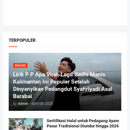
TERPOPULER
RAGAM
Lirik P P Apa Viral, Lagu Gadis Manis
Kalimantan Ini Populer Setelah
Dinyanyikan Pedangdut Syahriyadi Asal
Barabai
by
Admin
-
April 06, 2026
Sertifikasi Halal untuk Pedagang Ayam
Pasar Tradisional Diundur hingga 2026