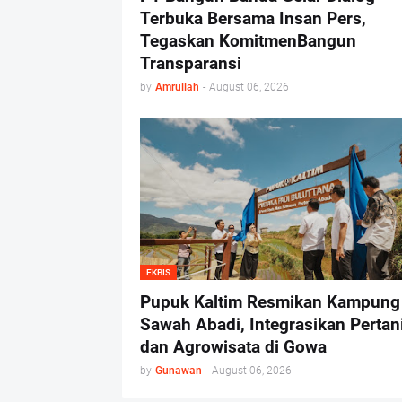
Terbuka Bersama Insan Pers,
Tegaskan KomitmenBangun
Transparansi
by
Amrullah
-
August 06, 2026
EKBIS
Pupuk Kaltim Resmikan Kampung
Sawah Abadi, Integrasikan Pertan
dan Agrowisata di Gowa
by
Gunawan
-
August 06, 2026