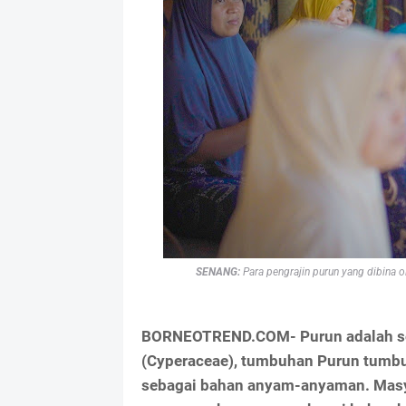
SENANG:
Para pengrajin purun yang dibina 
BORNEOTREND.COM- Purun adalah seje
(Cyperaceae), tumbuhan Purun tumbuh
sebagai bahan anyam-anyaman. Masya