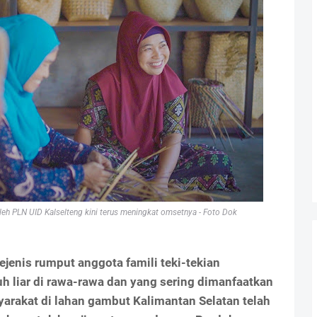
oleh PLN UID Kalselteng kini terus meningkat omsetnya - Foto Dok
nis rumput anggota famili teki-tekian
 liar di rawa-rawa dan yang sering dimanfaatkan
rakat di lahan gambut Kalimantan Selatan telah