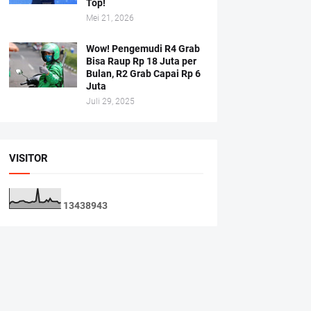
Top!
Mei 21, 2026
Wow! Pengemudi R4 Grab
Bisa Raup Rp 18 Juta per
Bulan, R2 Grab Capai Rp 6
Juta
Juli 29, 2025
VISITOR
1
3
4
3
8
9
4
3