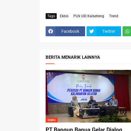
Tags
Ekbis
PLN UID Kalselteng
Trend
Facebook
Twitter
BERITA MENARIK LAINNYA
EKBIS
PT Bangun Banua Gelar Dialog