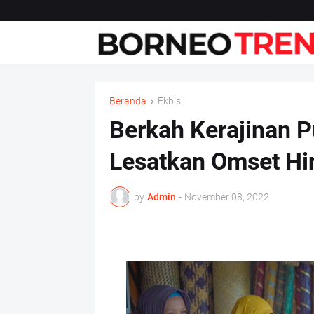
Beranda
Ekbis
Berkah Kerajinan 
Lesatkan Omset H
by
Admin
-
November 08, 2022