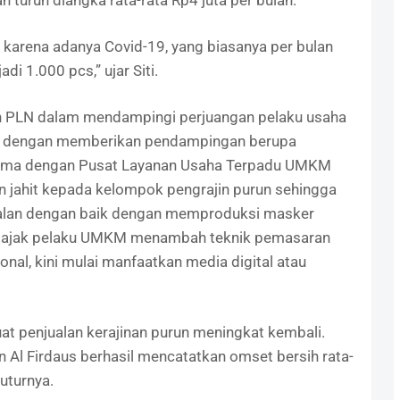
turun diangka rata-rata Rp4 juta per bulan.
arena adanya Covid-19, yang biasanya per bulan
i 1.000 pcs,” ujar Siti.
ran PLN dalam mendampingi perjuangan pelaku usaha
mi dengan memberikan pendampingan berupa
sama dengan Pusat Layanan Usaha Terpadu UMKM
n jahit kepada kelompok pengrajin purun sehingga
jalan dengan baik dengan memproduksi masker
ngajak pelaku UMKM menambah teknik pemasaran
nal, kini mulai manfaatkan media digital atau
 penjualan kerajinan purun meningkat kembali.
 Al Firdaus berhasil mencatatkan omset bersih rata-
tuturnya.