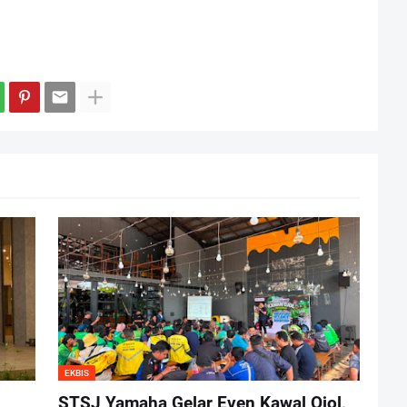
EKBIS
STSJ Yamaha Gelar Even Kawal Ojol,