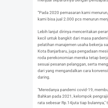
menjual separuhnya dengan pendapatan 
“Pada 2020 pemasaran kami menurun, k
kami bisa jual 2.000 pcs menurun menjad
Lebih lanjut dirinya menceritakan pe
kecil untuk bangkit dari masa pande
pelatihan manajemen usaha bekerja 
Kota Banjarbaru, juga pengadaan mesi
roda perekonomian mereka tetap ber
sesuai pesanan pelanggan, serta me
dari yang mengandalkan cara konvensio
daring.
"Meredanya pandemi covid-19, membuat
Bahkan pada 2021, kelompok pengrajin
rata sebesar Rp.14juta tiap bulannya," 