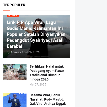
TERPOPULER
RAGAM
Lirik P P Apa Viral, Lagu
Gadis Manis Kalimantan Ini
Populer Setelah Dinyanyikan
Pedangdut Syahriyadi Asal
Barabai
by
Admin
-
April 06, 2026
Sertifikasi Halal untuk
Pedagang Ayam Pasar
Tradisional Diundur
hingga 2026
Mei 27, 2025
Sesama Viral, Bahlil
Nasehati Rudy Mas'ud;
Gak Viral Artinya Nggak