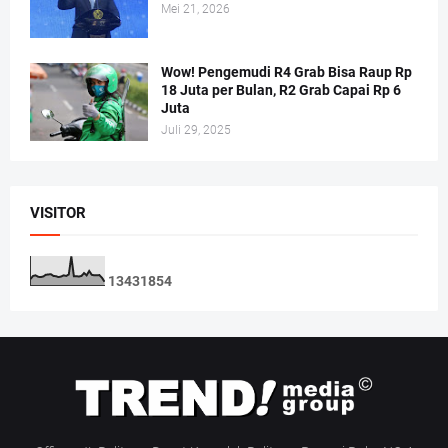
Mei 21, 2026
Wow! Pengemudi R4 Grab Bisa Raup Rp
18 Juta per Bulan, R2 Grab Capai Rp 6
Juta
Juli 29, 2025
VISITOR
1
3
4
3
1
8
5
4