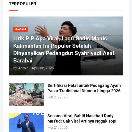
TERPOPULER
RAGAM
Lirik P P Apa Viral, Lagu Gadis Manis
Kalimantan Ini Populer Setelah
Dinyanyikan Pedangdut Syahriyadi Asal
Barabai
by
Admin
-
April 06, 2026
Sertifikasi Halal untuk Pedagang Ayam
Pasar Tradisional Diundur hingga 2026
Mei 27, 2025
Sesama Viral, Bahlil Nasehati Rudy
Mas'ud; Gak Viral Artinya Nggak Top!
Mei 21, 2026