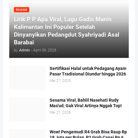
RAGAM
Lirik P P Apa Viral, Lagu Gadis Manis
Kalimantan Ini Populer Setelah
Dinyanyikan Pedangdut Syahriyadi Asal
Barabai
by
Admin
-
April 06, 2026
Sertifikasi Halal untuk Pedagang Ayam
Pasar Tradisional Diundur hingga 2026
Mei 27, 2025
Sesama Viral, Bahlil Nasehati Rudy
Mas'ud; Gak Viral Artinya Nggak Top!
Mei 21, 2026
Wow! Pengemudi R4 Grab Bisa Raup Rp
18 Juta per Bulan, R2 Grab Capai Rp 6