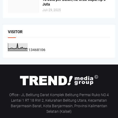
Juta
Juli 29, 2025
VISITOR
1
3
4
6
8
1
0
6
Office - JL Belitung Darat Komplek Belitung Permai Ruko NO 4
Lantai 1 RT 18 RW 2, Kelurahan Belitung Utara, Kecamatan
Banjarmasin Barat, Kota Banjarmasin, Provinsi Kalimantan
Selatan (Kalsel)