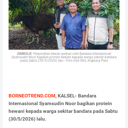
SIMBOLIS:
Penyerahan hewan qurban oleh
Bandara Internasional
Syamsudin Noor bagikan protein hewani kepada warga sekitar bandara
pada Sabtu (30/5/2026) lalu - Foto Dok Rilis Angkasa Pura
BORNEOTREND.COM
, KALSEL- Bandara
Internasional Syamsudin Noor bagikan protein
hewani kepada warga sekitar bandara pada Sabtu
(30/5/2026) lalu.