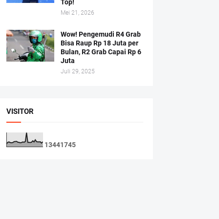
Top!
Mei 21, 2026
Wow! Pengemudi R4 Grab
Bisa Raup Rp 18 Juta per
Bulan, R2 Grab Capai Rp 6
Juta
Juli 29, 2025
VISITOR
1
3
4
4
1
7
4
5