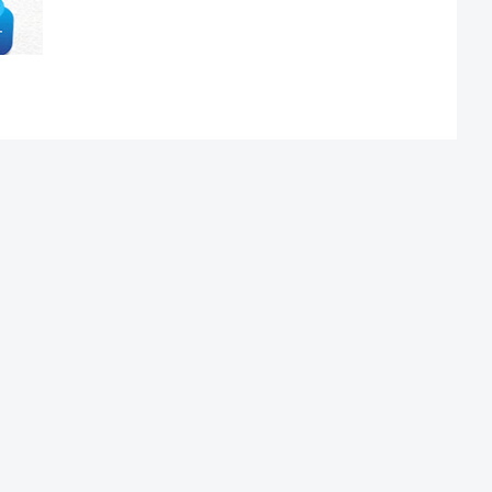
Lebih lama
Office - JL Belitung Darat Komplek Belitung Permai Ruko NO 4
Lantai 1 RT 18 RW 2, Kelurahan Belitung Utara, Kecamatan
Banjarmasin Barat, Kota Banjarmasin, Provinsi Kalimantan
Selatan (Kalsel)
Verifikasi Dewan Pers
Profil Perusahaan
Pedoman Media 