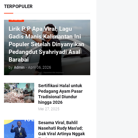
TERPOPULER
RAGAM
Lirik P P Apa Viral, Lagu
Gadis Manis Kalimantan Ini
Populer Setelah Dinyanyikan
Pedangdut Syahriyadi Asal
Barabai
by
Admin
-
April 06, 2026
Sertifikasi Halal untuk
Pedagang Ayam Pasar
Tradisional Diundur
hingga 2026
Mei 27, 2025
Sesama Viral, Bahlil
Nasehati Rudy Mas'ud;
Gak Viral Artinya Nggak