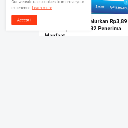
Our website uses cookies to improve your
experience.
Learn more
BANK KALSEL
Accept !
UPZ Bank Kalsel Salurkan Rp3,89
Miliar kepada 20.082 Penerima
Manfaat
by
Admin
-
July 29, 2026
Lebih baru
All Rights Reserved by Borneo Trend 2021