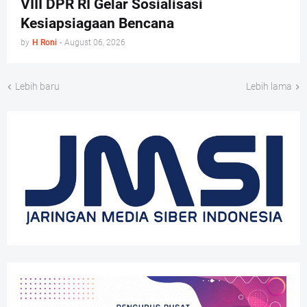
VIII DPR RI Gelar Sosialisasi
Kesiapsiagaan Bencana
by
H Roni
-
August 06, 2026
Lebih baru
Lebih lama