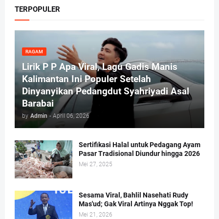
TERPOPULER
RAGAM
Lirik P P Apa Viral, Lagu Gadis Manis
Kalimantan Ini Populer Setelah
Dinyanyikan Pedangdut Syahriyadi Asal
Barabai
by
Admin
-
April 06, 2026
Sertifikasi Halal untuk Pedagang Ayam
Pasar Tradisional Diundur hingga 2026
Mei 27, 2025
Sesama Viral, Bahlil Nasehati Rudy
Mas'ud; Gak Viral Artinya Nggak Top!
Mei 21, 2026