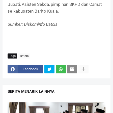
Bupati, Asisten Sekda, pimpinan SKPD dan Camat
se-kabupaten Barito Kuala.
Sumber: Diskominfo Batola
Tags
Batola
Facebook
BERITA MENARIK LAINNYA