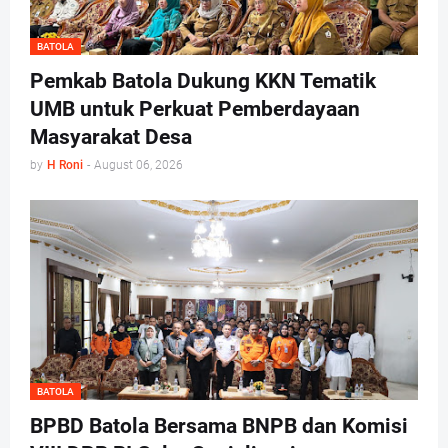
BATOLA
Pemkab Batola Dukung KKN Tematik
UMB untuk Perkuat Pemberdayaan
Masyarakat Desa
by
H Roni
-
August 06, 2026
BATOLA
BPBD Batola Bersama BNPB dan Komisi