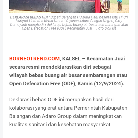
DEKLARASI BEBAS ODF:
Bupati Balangan H Abdul Hadi beserta istri Hj Sri
Huriyati Hadi dan Ketua Umum Yayasan Adaro Bangun Negeri, Okty
Damayanti menghadiri deklarasi bebas buang air besar sembarangan atau
Open Defecation Free (ODF) Kecamatan Juai – Foto Dok Ist
BORNEOTREND.COM
, KALSEL – Kecamatan Juai
secara resmi mendeklarasikan diri sebagai
wilayah bebas buang air besar sembarangan atau
Open Defecation Free (ODF), Kamis (12/9/2024).
Deklarasi bebas ODF ini merupakan hasil dari
kolaborasi yang erat antara Pemerintah Kabupaten
Balangan dan Adaro Group dalam meningkatkan
kualitas sanitasi dan kesehatan masyarakat.