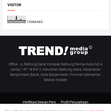
VISITOR
1
3
4
6
6
4
6
3
Office - JL Belitung Darat Komplek Belitung Permai Ruko NO 4
Lantai 1 RT 18 RW 2, Kelurahan Belitung Utara, Kecamatan
Banjarmasin Barat, Kota Banjarmasin, Provinsi Kalimantan
Selatan (Kalsel)
Verifikasi Dewan Pers
Profil Perusahaan
Pedoman Media Siber
Manajemen & Redaksi