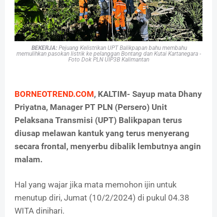
BEKERJA:
Pejuang Kelistrikan UPT Balikpapan bahu membahu
memulihkan pasokan listrik ke pelanggan Bontang dan Kutai Kartanegara -
Foto Dok PLN UIP3B Kalimantan
BORNEOTREND.COM
, KALTIM- Sayup mata Dhany
Priyatna, Manager PT PLN (Persero) Unit
Pelaksana Transmisi (UPT) Balikpapan terus
diusap melawan kantuk yang terus menyerang
secara frontal, menyerbu dibalik lembutnya angin
malam.
Hal yang wajar jika mata memohon ijin untuk
menutup diri, Jumat (10/2/2024) di pukul 04.38
WITA dinihari.