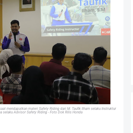
saat mendapatkan materi Safety Riding dari
M. Taufik Ilham selaku Instruktur
a selaku Advisor Safety Riding - Foto Dok Rilis Honda