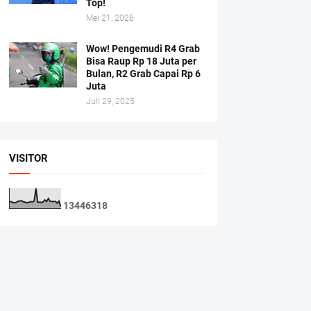
Top!
Mei 21, 2026
Wow! Pengemudi R4 Grab
Bisa Raup Rp 18 Juta per
Bulan, R2 Grab Capai Rp 6
Juta
Juli 29, 2025
VISITOR
1
3
4
4
6
3
1
8