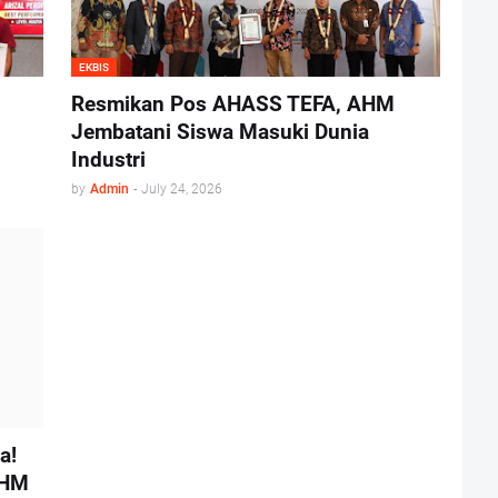
EKBIS
Resmikan Pos AHASS TEFA, AHM
Jembatani Siswa Masuki Dunia
Industri
by
Admin
-
July 24, 2026
a!
AHM