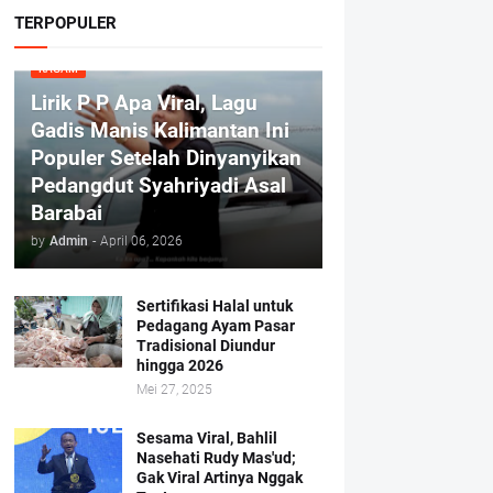
TERPOPULER
RAGAM
Lirik P P Apa Viral, Lagu
Gadis Manis Kalimantan Ini
Populer Setelah Dinyanyikan
Pedangdut Syahriyadi Asal
Barabai
by
Admin
-
April 06, 2026
Sertifikasi Halal untuk
Pedagang Ayam Pasar
Tradisional Diundur
hingga 2026
Mei 27, 2025
Sesama Viral, Bahlil
Nasehati Rudy Mas'ud;
Gak Viral Artinya Nggak