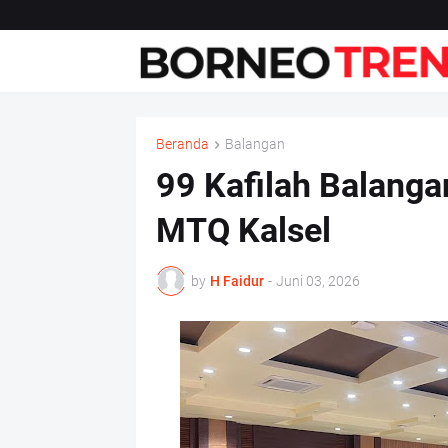
Beranda
Balangan
99 Kafilah Balangan
MTQ Kalsel
by
H Faidur
-
Juni 03, 2026