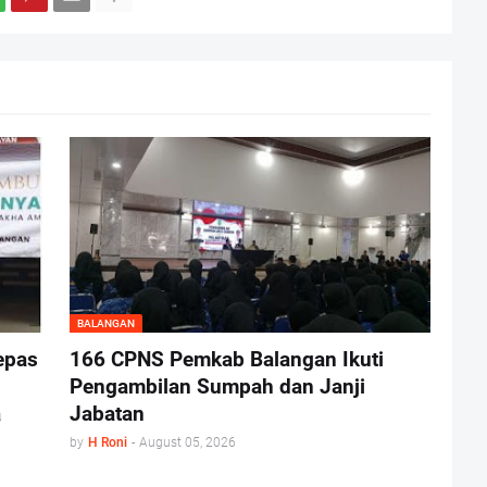
BALANGAN
epas
166 CPNS Pemkab Balangan Ikuti
Pengambilan Sumpah dan Janji
a
Jabatan
by
H Roni
-
August 05, 2026