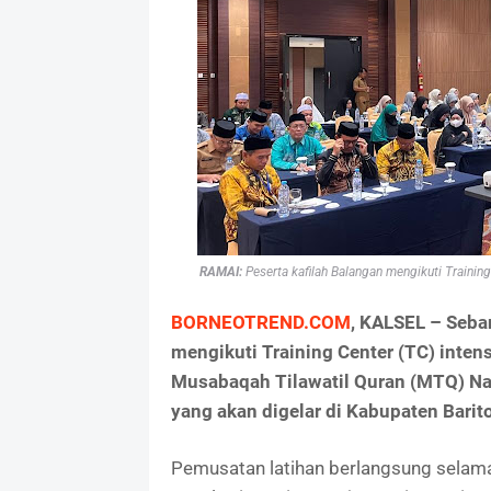
RAMAI:
Peserta kafilah Balangan mengikuti Traini
BORNEOTREND.COM
, KALSEL – Seba
mengikuti Training Center (TC) inten
Musabaqah Tilawatil Quran (MTQ) Nas
yang akan digelar di Kabupaten Barit
Pemusatan latihan berlangsung selama 