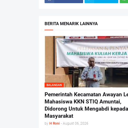
BERITA MENARIK LAINNYA
BALANGAN
Pemerintah Kecamatan Awayan L
Mahasiswa KKN STIQ Amuntai,
Didorong Untuk Mengabdi kepad
Masyarakat
by
H Roni
-
August 06, 2026