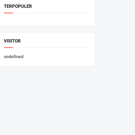
TERPOPULER
VISITOR
u
n
d
e
f
n
e
d