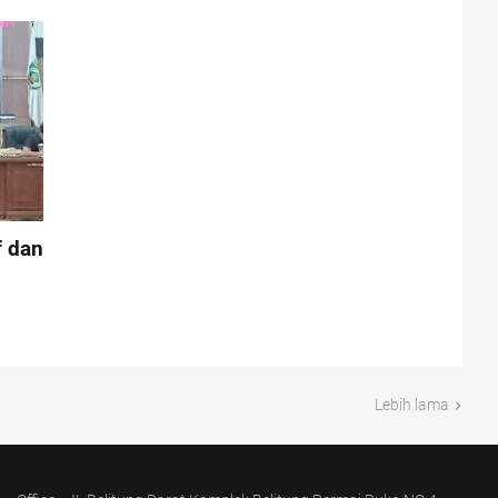
f dan
Lebih lama