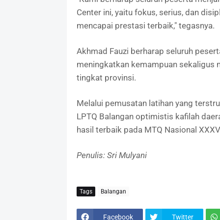
Center ini, yaitu fokus, serius, dan dis
mencapai prestasi terbaik," tegasnya.
Akhmad Fauzi berharap seluruh peser
meningkatkan kemampuan sekaligus m
tingkat provinsi.
Melalui pemusatan latihan yang terstr
LPTQ Balangan optimistis kafilah dae
hasil terbaik pada MTQ Nasional XXXVI
Penulis: Sri Mulyani
Tags
Balangan
Facebook
Twitter