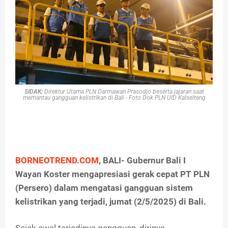
SIDAK:
Direktur Utama PLN Darmawan Prasodjo beserta jajaran saat
memantau gangguan kelistrikan di Bali - Foto Dok PLN UID Kalselteng
BORNEOTREND.COM
, BALI- Gubernur Bali I
Wayan Koster mengapresiasi gerak cepat PT PLN
(Persero) dalam mengatasi gangguan sistem
kelistrikan yang terjadi, jumat (2/5/2025) di Bali.