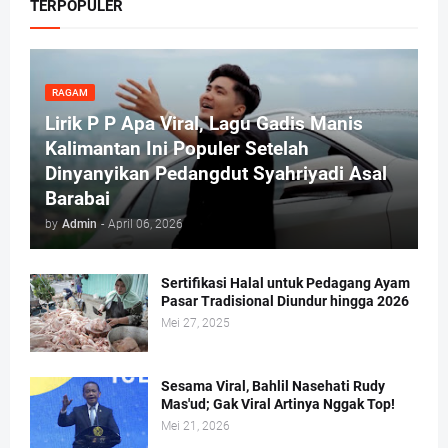
TERPOPULER
RAGAM
Lirik P P Apa Viral, Lagu Gadis Manis
Kalimantan Ini Populer Setelah
Dinyanyikan Pedangdut Syahriyadi Asal
Barabai
by
Admin
-
April 06, 2026
Sertifikasi Halal untuk Pedagang Ayam
Pasar Tradisional Diundur hingga 2026
Mei 27, 2025
Sesama Viral, Bahlil Nasehati Rudy
Mas'ud; Gak Viral Artinya Nggak Top!
Mei 21, 2026