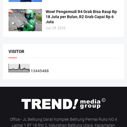
Wow! Pengemudi R4 Grab Bisa Raup Rp
18 Juta per Bulan, R2 Grab Capai Rp 6
Juta
Juli 29, 2025
VISITOR
1
3
4
4
5
4
8
8
Office - JL Belitung Darat Komplek Belitung Permai Ruko NO 4
Lantai 1 RT 18 RW 2, Kelurahan Belitung Utara, Kecamatan