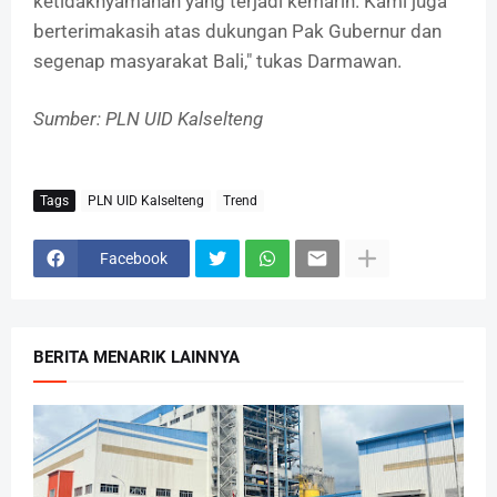
ketidaknyamanan yang terjadi kemarin. Kami juga
berterimakasih atas dukungan Pak Gubernur dan
segenap masyarakat Bali," tukas Darmawan.
Sumber: PLN UID Kalselteng
Tags
PLN UID Kalselteng
Trend
Facebook
BERITA MENARIK LAINNYA