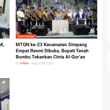
TANAH BUMBU
M,
MTQN ke-23 Kecamatan Simpang
Empat Resmi Dibuka, Bupati Tanah
Bumbu Tekankan Cinta Al-Qur’an
by
H Roni
-
August 06, 2026