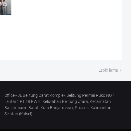
Lebih lama
Office - JL Belitung Darat Komplek Belitung Permai Ruko NO 4
Lantai 1 RT 18 RW 2, Kelurahan Belitung Utara, Kecamatan
Banjarmasin Barat, Kota Banjarmasin, Provinsi Kalimantan
Selatan (Kalsel)