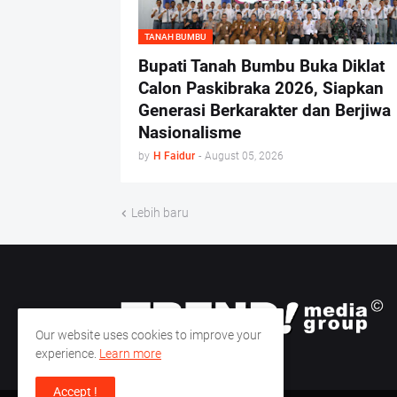
TANAH BUMBU
Bupati Tanah Bumbu Buka Diklat
Calon Paskibraka 2026, Siapkan
Generasi Berkarakter dan Berjiwa
Nasionalisme
by
H Faidur
-
August 05, 2026
Lebih baru
Our website uses cookies to improve your
experience.
Learn more
Accept !