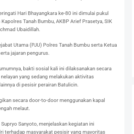
ingati Hari Bhayangkara ke-80 ini dimulai pukul
h Kapolres Tanah Bumbu, AKBP Arief Prasetya, SIK
Achmad Ubaidillah.
Pejabat Utama (PJU) Polres Tanah Bumbu serta Ketua
rta jajaran pengurus.
mumnya, bakti sosial kali ini dilaksanakan secara
 nelayan yang sedang melakukan aktivitas
nnya di pesisir perairan Batulicin.
ikan secara door-to-door menggunakan kapal
engah melaut.
Supryo Sanyoto, menjelaskan kegiatan ini
ri terhadap masyarakat pesisir yang mayoritas