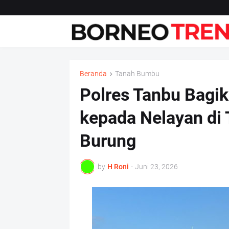
Beranda
Tanah Bumbu
Polres Tanbu Bagi
kepada Nelayan di 
Burung
by
H Roni
-
Juni 23, 2026