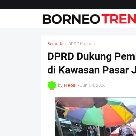
Beranda
DPRD Kapuas
DPRD Dukung Pemk
di Kawasan Pasar 
by
H Roni
-
Juni 04, 2026