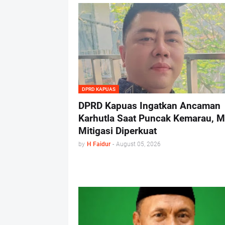
DPRD KAPUAS
DPRD Kapuas Ingatkan Ancaman
Karhutla Saat Puncak Kemarau, M
Mitigasi Diperkuat
by
H Faidur
-
August 05, 2026