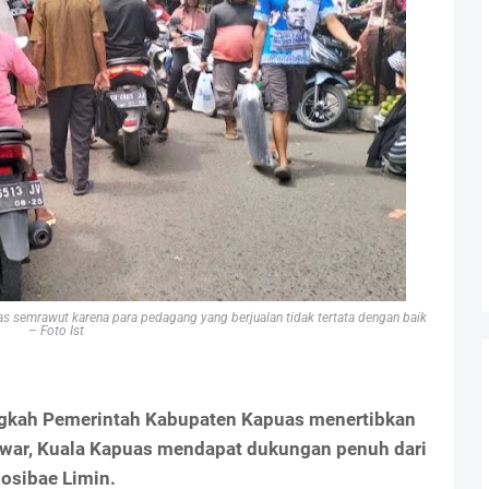
as semrawut karena para pedagang yang berjualan tidak tertata dengan baik
– Foto Ist
ngkah Pemerintah Kabupaten Kapuas menertibkan
war, Kuala Kapuas mendapat dukungan penuh dari
osibae Limin.