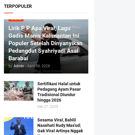
TERPOPULER
RAGAM
Lirik P P Apa Viral, Lagu
Gadis Manis Kalimantan Ini
Populer Setelah Dinyanyikan
Pedangdut Syahriyadi Asal
Barabai
by
Admin
-
April 06, 2026
Sertifikasi Halal untuk
Pedagang Ayam Pasar
Tradisional Diundur
hingga 2026
Mei 27, 2025
Sesama Viral, Bahlil
Nasehati Rudy Mas'ud;
Gak Viral Artinya Nggak