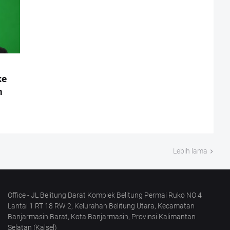
ke
n
Lebih lama
Office - JL Belitung Darat Komplek Belitung Permai Ruko NO 4
Lantai 1 RT 18 RW 2, Kelurahan Belitung Utara, Kecamatan
Banjarmasin Barat, Kota Banjarmasin, Provinsi Kalimantan
Selatan (Kalsel)