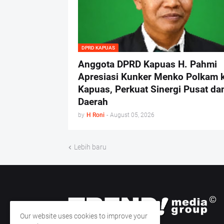
DPRD KAPUAS
Anggota DPRD Kapuas H. Pahmi
Apresiasi Kunker Menko Polkam 
Kapuas, Perkuat Sinergi Pusat da
Daerah
by
H Roni
-
August 05, 2026
Lebih baru
Our website uses cookies to improve your