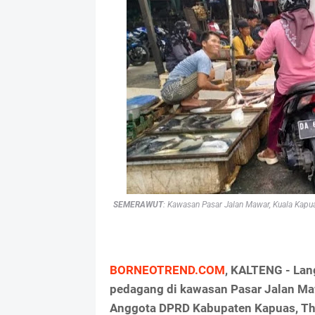
SEMERAWUT
: Kawasan Pasar Jalan Mawar, Kuala Kapu
BORNEOTREND.COM
, KALTENG - La
pedagang di kawasan Pasar Jalan Ma
Anggota DPRD Kabupaten Kapuas, Th