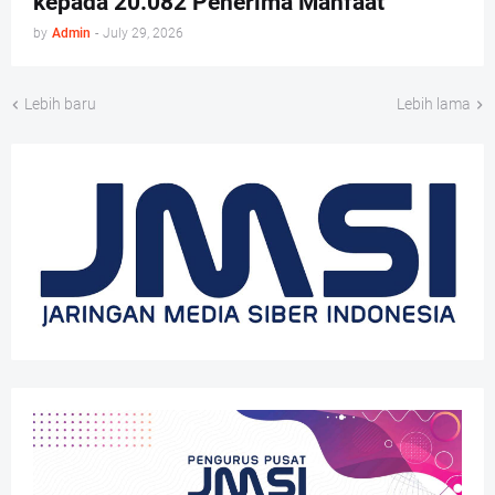
kepada 20.082 Penerima Manfaat
by
Admin
-
July 29, 2026
Lebih baru
Lebih lama