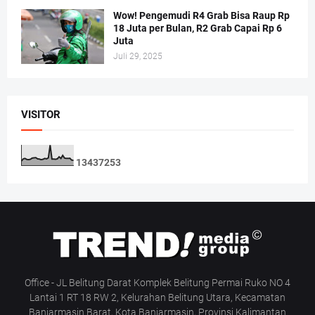
Wow! Pengemudi R4 Grab Bisa Raup Rp
18 Juta per Bulan, R2 Grab Capai Rp 6
Juta
Juli 29, 2025
VISITOR
1
3
4
3
7
2
5
3
Office - JL Belitung Darat Komplek Belitung Permai Ruko NO 4
Lantai 1 RT 18 RW 2, Kelurahan Belitung Utara, Kecamatan
Banjarmasin Barat, Kota Banjarmasin, Provinsi Kalimantan