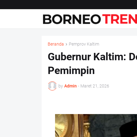
Beranda
Pemprov Kaltim
Gubernur Kaltim: D
Pemimpin
by
Admin
-
Maret 21, 2026