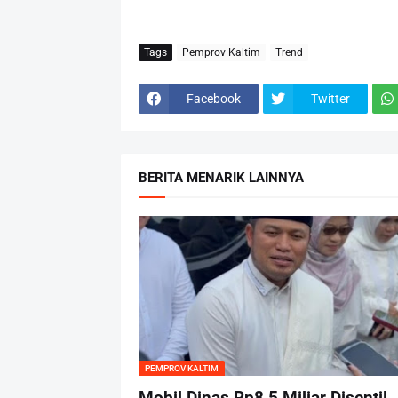
Tags
Pemprov Kaltim
Trend
Facebook
Twitter
BERITA MENARIK LAINNYA
PEMPROV KALTIM
Mobil Dinas Rp8,5 Miliar Disentil