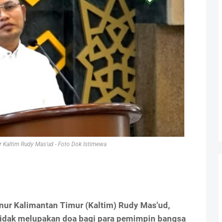
r Kaltim Rudy Mas'ud - Foto Dok Istimewa
nur Kalimantan Timur (Kaltim) Rudy Mas'ud,
tidak melupakan doa bagi para pemimpin bangsa