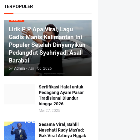
TERPOPULER
RAGAM
Lirik P P Apa Viral, Lagu
Gadis Manis Kalimantan Ini
Populer Setelah Dinyanyikan
Pedangdut Syahriyadi Asal
Barabai
by
Admin
-
April 06, 2026
Sertifikasi Halal untuk
Pedagang Ayam Pasar
Tradisional Diundur
hingga 2026
Mei 27, 2025
Sesama Viral, Bahlil
Nasehati Rudy Mas'ud;
Gak Viral Artinya Nggak