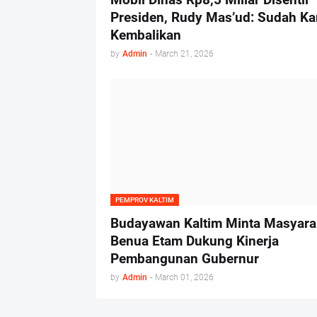
Presiden, Rudy Mas’ud: Sudah Ka
Kembalikan
by
Admin
-
March 21, 2026
PEMPROV KALTIM
Budayawan Kaltim Minta Masyara
Benua Etam Dukung Kinerja
Pembangunan Gubernur
by
Admin
-
March 01, 2026