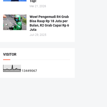
Top!
Mei 21, 2026
Wow! Pengemudi R4 Grab
Bisa Raup Rp 18 Juta per
Bulan, R2 Grab Capai Rp 6
Juta
Juli 29, 2025
VISITOR
1
3
4
4
9
0
6
7