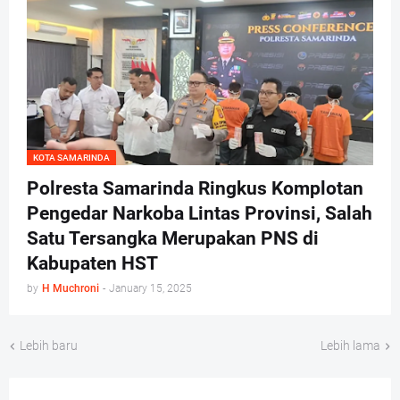
KOTA SAMARINDA
Polresta Samarinda Ringkus Komplotan
Pengedar Narkoba Lintas Provinsi, Salah
Satu Tersangka Merupakan PNS di
Kabupaten HST
by
H Muchroni
-
January 15, 2025
Lebih baru
Lebih lama