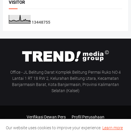
VISITOR
1
3
4
4
8
7
5
5
Office - JL Belitung Darat Komplek Belitung Permai Ruko NO 4
Lantai 1 RT 18 RW 2, Kelurahan Belitung Utara, Kecamatan
Banjarmasin Barat, Kota Banjarmasin, Provinsi Kalimantan
Selatan (Kalsel)
Verifikasi Dewan Pers
Profil Perusahaan
Pedoman Media Siber
Manajemen & Redaksi
Our website uses cookies to improve your experience.
Learn more
SOP Wartawan