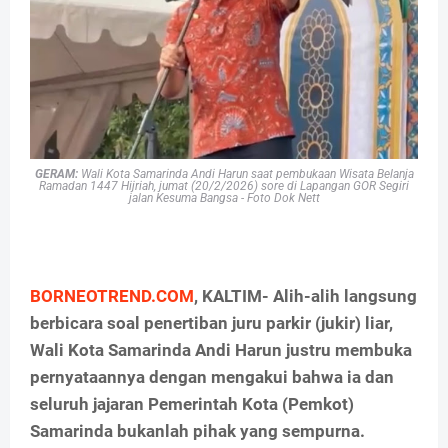
GERAM:
Wali Kota Samarinda Andi Harun saat
pembukaan Wisata Belanja
Ramadan 1447 Hijriah, jumat (20/2/2026) sore di Lapangan GOR Segiri
jalan Kesuma Bangsa - Foto Dok Nett
BORNEOTREND.COM
, KALTIM- Alih-alih langsung
berbicara soal penertiban juru parkir (jukir) liar,
Wali Kota Samarinda Andi Harun justru membuka
pernyataannya dengan mengakui bahwa ia dan
seluruh jajaran Pemerintah Kota (Pemkot)
Samarinda bukanlah pihak yang sempurna.