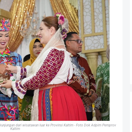
unjungan dari wisatawan luar ke Provinsi Kaltim - Foto Dok Adpim Pemprov
Kaltim