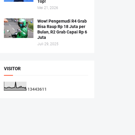
Top!
Mei 21, 2026
Wow! Pengemudi R4 Grab
Bisa Raup Rp 18 Juta per
Bulan, R2 Grab Capai Rp 6
Juta
Juli 29, 2025
VISITOR
1
3
4
4
3
6
1
1