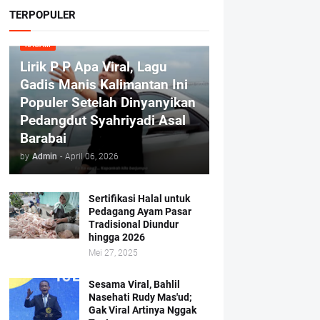
TERPOPULER
RAGAM
Lirik P P Apa Viral, Lagu
Gadis Manis Kalimantan Ini
Populer Setelah Dinyanyikan
Pedangdut Syahriyadi Asal
Barabai
by
Admin
-
April 06, 2026
Sertifikasi Halal untuk
Pedagang Ayam Pasar
Tradisional Diundur
hingga 2026
Mei 27, 2025
Sesama Viral, Bahlil
Nasehati Rudy Mas'ud;
Gak Viral Artinya Nggak