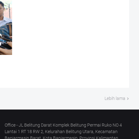
Lebih lama
Office - JL Belitung Darat Komplek Belitung Permai Ruko NO 4
Lantai 1 RT 18 RW 2, Kelurahan Belitung Utara, Kecamatan
Banjarmasin Barat, Kota Banjarmasin, Provinsi Kalimantan