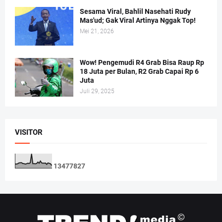
Sesama Viral, Bahlil Nasehati Rudy
Mas'ud; Gak Viral Artinya Nggak Top!
Mei 21, 2026
Wow! Pengemudi R4 Grab Bisa Raup Rp
18 Juta per Bulan, R2 Grab Capai Rp 6
Juta
Juli 29, 2025
VISITOR
1
3
4
7
7
8
2
7