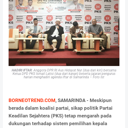
HADIRI IFTAR
: Anggota DPR RI Aus Hidayat Nur (dua dari kiri) bersama
Ketua DPD PKS Ismail Latisi (dua dari kanan) beserta jajaran pengurus
harian menghadiri agenda iftar di Samarinda – Foto Ist
BORNEOTREND.COM
, SAMARINDA - Meskipun
berada dalam koalisi partai, sikap politik Partai
Keadilan Sejahtera (PKS) tetap mengarah pada
dukungan terhadap sistem pemilihan kepala