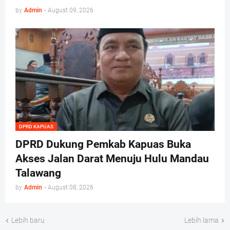
by
Admin
-
August 09, 2026
DPRD KAPUAS
DPRD Dukung Pemkab Kapuas Buka
Akses Jalan Darat Menuju Hulu Mandau
Talawang
by
Admin
-
August 08, 2026
Lebih baru
Lebih lama