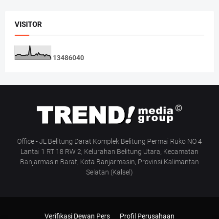
VISITOR
1
3
4
8
6
0
4
0
Office - JL Belitung Darat Komplek Belitung Permai Ruko NO 4
Lantai 1 RT 18 RW 2, Kelurahan Belitung Utara, Kecamatan
Banjarmasin Barat, Kota Banjarmasin, Provinsi Kalimantan
Selatan (Kalsel)
Verifikasi Dewan Pers
Profil Perusahaan