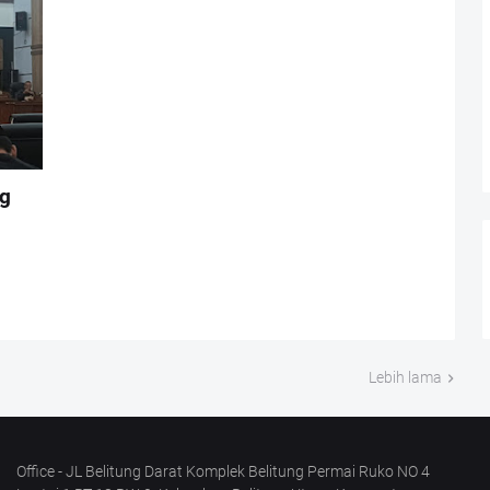
g
Lebih lama
Office - JL Belitung Darat Komplek Belitung Permai Ruko NO 4