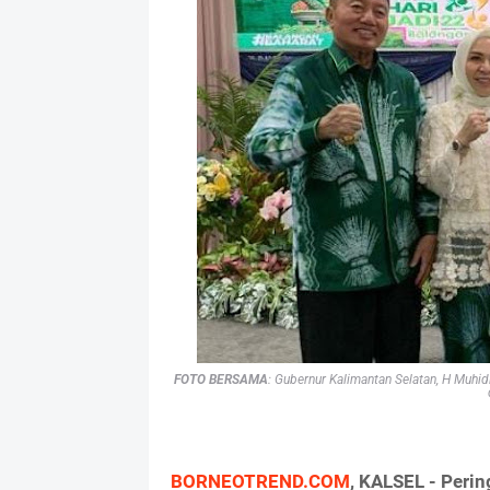
FOTO BERSAMA
: Gubernur Kalimantan Selatan, H Muhi
BORNEOTREND.COM
, KALSEL - Peri