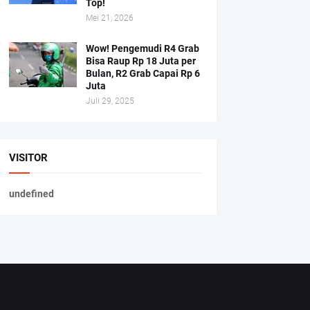
Top!
Mei 21, 2026
Wow! Pengemudi R4 Grab
Bisa Raup Rp 18 Juta per
Bulan, R2 Grab Capai Rp 6
Juta
Juli 29, 2025
VISITOR
u
n
d
e
f
n
e
d