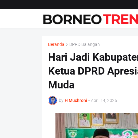
Beranda
DPRD Balangan
Hari Jadi Kabupate
Ketua DPRD Apresia
Muda
by
H Muchroni
-
April 14, 2025