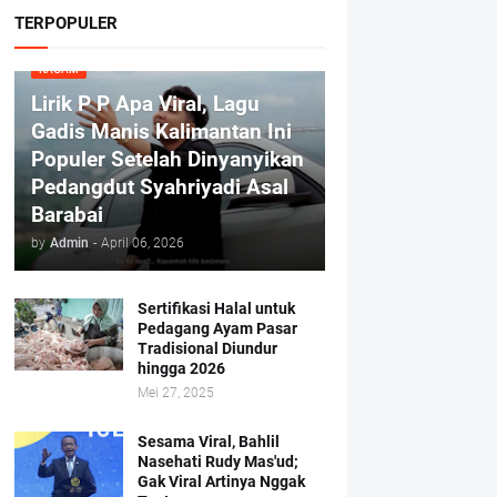
TERPOPULER
RAGAM
Lirik P P Apa Viral, Lagu
Gadis Manis Kalimantan Ini
Populer Setelah Dinyanyikan
Pedangdut Syahriyadi Asal
Barabai
by
Admin
-
April 06, 2026
Sertifikasi Halal untuk
Pedagang Ayam Pasar
Tradisional Diundur
hingga 2026
Mei 27, 2025
Sesama Viral, Bahlil
Nasehati Rudy Mas'ud;
Gak Viral Artinya Nggak