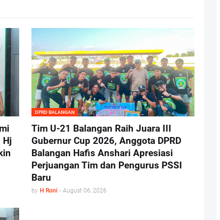
DPRD BALANGAN
hmi
Tim U-21 Balangan Raih Juara III
 Hj
Gubernur Cup 2026, Anggota DPRD
kin
Balangan Hafis Anshari Apresiasi
Perjuangan Tim dan Pengurus PSSI
Baru
by
H Roni
-
August 06, 2026