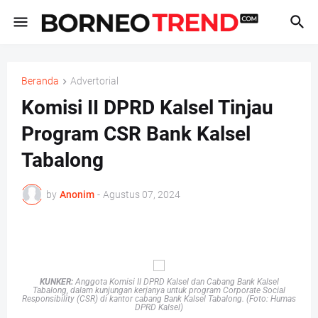
Beranda
Advertorial
Komisi II DPRD Kalsel Tinjau
Program CSR Bank Kalsel
Tabalong
by
Anonim
-
Agustus 07, 2024
KUNKER:
Anggota Komisi II DPRD Kalsel dan Cabang Bank Kalsel
Tabalong, dalam kunjungan kerjanya untuk program Corporate Social
Responsibility (CSR) di kantor cabang Bank Kalsel Tabalong. (Foto: Humas
DPRD Kalsel)