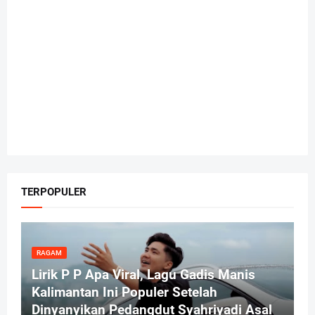
TERPOPULER
RAGAM
Lirik P P Apa Viral, Lagu Gadis Manis
Kalimantan Ini Populer Setelah
Dinyanyikan Pedangdut Syahriyadi Asal