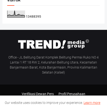
VISITOR
1
3
4
8
8
3
9
5
Office - JL Belitung Darat Komplek Belitung Permai Ruko NO 4
Lantai 1 RT 18 RW 2, Kelurahan Belitung Utara, Kecamatan
Banjarmasin Barat, Kota Banjarmasin, Provinsi Kalimantan
Selatan (Kalsel)
Verifikasi Dewan Pers
Profil Perusahaan
Pedoman Media Siber
Manajemen & Redaksi
Our website uses cookies to improve your experience.
Learn more
SOP Wartawan