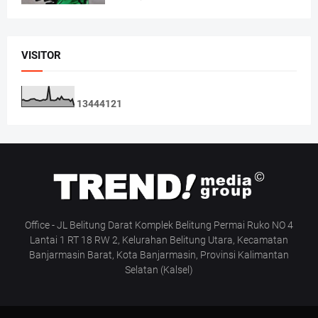
VISITOR
1
3
4
4
4
1
2
1
Office - JL Belitung Darat Komplek Belitung Permai Ruko NO 4
Lantai 1 RT 18 RW 2, Kelurahan Belitung Utara, Kecamatan
Banjarmasin Barat, Kota Banjarmasin, Provinsi Kalimantan
Selatan (Kalsel)