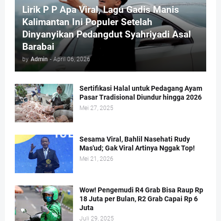
Lirik P P Apa Viral, Lagu Gadis Manis
Kalimantan Ini Populer Setelah
Dinyanyikan Pedangdut Syahriyadi Asal
Barabai
by
Admin
-
April 06, 2026
Sertifikasi Halal untuk Pedagang Ayam
Pasar Tradisional Diundur hingga 2026
Mei 27, 2025
Sesama Viral, Bahlil Nasehati Rudy
Mas'ud; Gak Viral Artinya Nggak Top!
Mei 21, 2026
Wow! Pengemudi R4 Grab Bisa Raup Rp
18 Juta per Bulan, R2 Grab Capai Rp 6
Juta
Juli 29, 2025