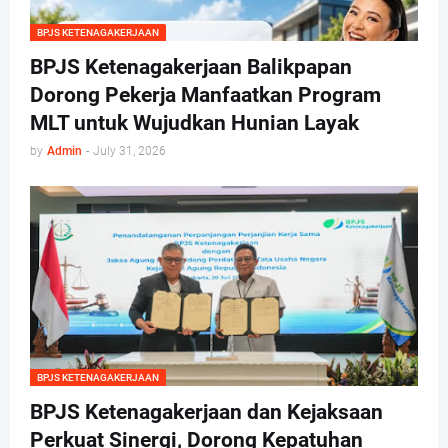
BPJS KETENAGAKERJAAN
BPJS Ketenagakerjaan Balikpapan
Dorong Pekerja Manfaatkan Program
MLT untuk Wujudkan Hunian Layak
by
Admin
-
July 31, 2026
BPJS KETENAGAKERJAAN
BPJS Ketenagakerjaan dan Kejaksaan
Perkuat Sinergi, Dorong Kepatuhan