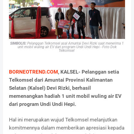
SIMBOLIS:
Pelanggan Telkomsel asal Amuntai
Devi Rizki saat menerima
1
unit mobil wuling air EV dari program Undi Undi Hepi - Foto Dok
Telkomsel
BORNEOTREND.COM
, KALSEL- Pelanggan setia
Telkomsel dari Amuntai Provinsi Kalimantan
Selatan (Kalsel) Devi Rizki, berhasil
memenangkan hadiah 1 unit mobil wuling air EV
dari program Undi Undi Hepi.
Hal ini merupakan wujud Telkomsel melanjutkan
komitmennya dalam memberikan apresiasi kepada