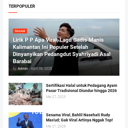
TERPOPULER
RAGAM
Lirik P P Apa Viral, Lagu Gadis Manis
Kalimantan Ini Populer Setelah
Dinyanyikan Pedangdut Syahriyadi Asal
Barabai
by
Admin
-
April 06, 2026
Sertifikasi Halal untuk Pedagang Ayam
Pasar Tradisional Diundur hingga 2026
Mei 27, 2025
Sesama Viral, Bahlil Nasehati Rudy
Mas'ud; Gak Viral Artinya Nggak Top!
Mei 21, 2026