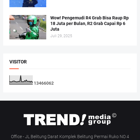
Wow! Pengemudi R4 Grab Bisa Raup Rp
18 Juta per Bulan, R2 Grab Capai Rp 6
Juta
Juli 29, 2025
VISITOR
1
3
4
6
6
0
6
2
Office - JL Belitung Darat Komplek Belitung Permai Ruko NO 4