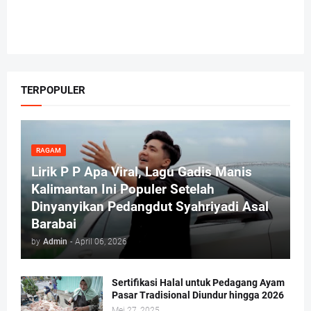
TERPOPULER
RAGAM
Lirik P P Apa Viral, Lagu Gadis Manis
Kalimantan Ini Populer Setelah
Dinyanyikan Pedangdut Syahriyadi Asal
Barabai
by
Admin
-
April 06, 2026
Sertifikasi Halal untuk Pedagang Ayam
Pasar Tradisional Diundur hingga 2026
Mei 27, 2025