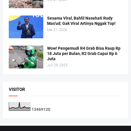
Sesama Viral, Bahlil Nasehati Rudy
Mas'ud; Gak Viral Artinya Nggak Top!
Mei 21, 2026
Wow! Pengemudi R4 Grab Bisa Raup Rp
18 Juta per Bulan, R2 Grab Capai Rp 6
Juta
Juli 29, 2025
VISITOR
1
3
4
6
9
1
2
0